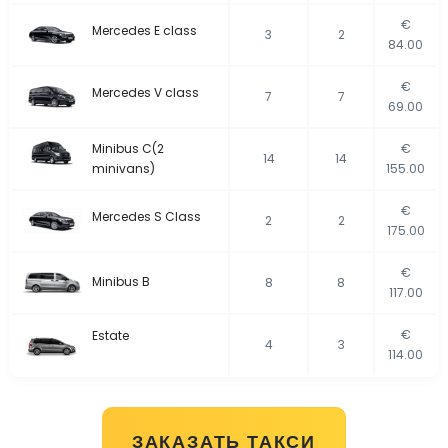
€
Mercedes E class
3
2
84.00
€
Mercedes V class
7
7
69.00
Minibus C(2
€
14
14
minivans)
155.00
€
Mercedes S Class
2
2
175.00
€
Minibus B
8
8
117.00
€
Estate
4
3
114.00
ЗАКАЗАТЬ ТАКСИ