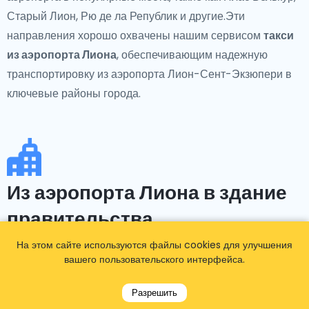
Старый Лион, Рю де ла Републик и другие.Эти
направления хорошо охвачены нашим сервисом
такси
из аэропорта Лиона
, обеспечивающим надежную
транспортировку из аэропорта Лион-Сент-Экзюпери в
ключевые районы города.
Из аэропорта Лиона в здание
правительства
На этом сайте используются файлы cookies для улучшения
Нужен транспорт до
здания правительства
или
вашего пользовательского интерфейса.
достопримечательности? Популярные направления
включают Отель де Виль (Ратуша), Префектуру Рона и
Разрешить