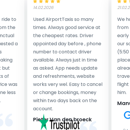
14.02.2026
21.02.
ride to
Used AirportTaxis so many
We ha
rom the
times. Always good service at
from 
nctual
the cheapest rates. Driver
early
uested a
appointed day before , phone
our s
s
number to contact driver
(5:50
taking
available. Always just in time
place
t but
as asked. App needs update
alrea
s of
and refreshments, website
travel
rvice was
works very wel. Easy to cancel
fligh
ne less
or change bookings, money
him.
.
within two days back on the
Man
account.
Pieter Van den broeck