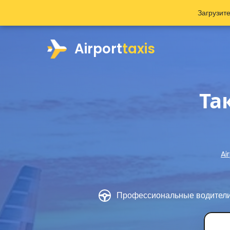
Загрузит
Airport
taxis
Та
Ai
Профессиональные водител