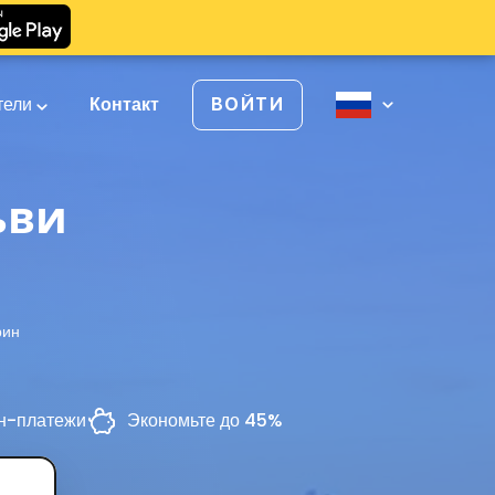
тели
Контакт
ВОЙТИ
ьви
рин
н-платежи
Экономьте до 45%