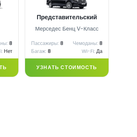
Представительский
V
Мерседес Бенц V-Класс
Мер
ны:
8
Пассажиры:
8
Чемоданы:
8
Пасса
i:
Нет
Багаж:
8
Wi-Fi:
Да
Багаж:
ТЬ
УЗНАТЬ СТОИМОСТЬ
УЗ