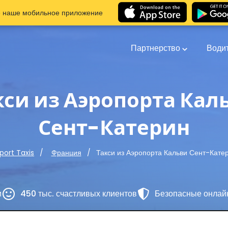
е наше мобильное приложение
Партнерство
Води
кси из Аэропорта Кал
Сент-Катерин
Такси из Аэропорта Кальви Сент-Кате
rport Taxis
Франция
и
450 тыс. счастливых клиентов
Безопасные онлай