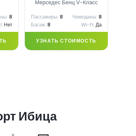
Мерседес Бенц V-Класс
Мер
ны:
8
Пассажиры:
8
Чемоданы:
8
Пасса
i:
Нет
Багаж:
8
Wi-Fi:
Да
Багаж:
ТЬ
УЗНАТЬ СТОИМОСТЬ
УЗ
орт Ибица
В: