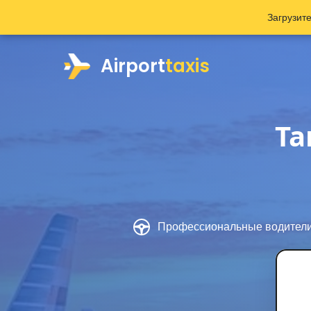
Загрузит
Airport
taxis
Та
Профессиональные водител