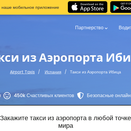
е наше мобильное приложение
Партнерство
Води
кси из Аэропорта Иб
Такси из Аэропорта Ибица
Airport Taxis
Испания
и
450k Счастливых клиентов
Безопасные онлайн
Закажите такси из аэропорта в любой точке
мира