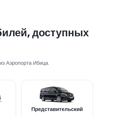
билей, доступных
из Аэропорта Ибица.
Представительский
V