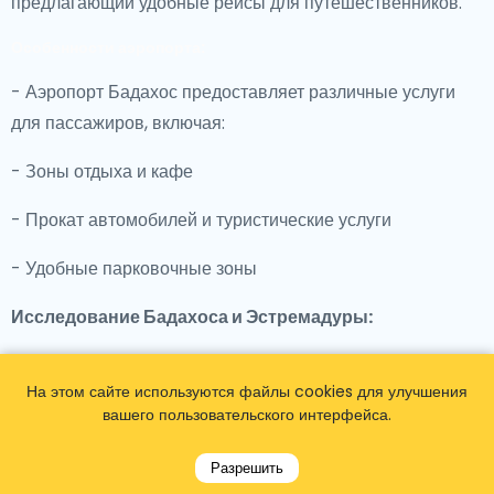
предлагающий удобные рейсы для путешественников.
Особенности аэропорта:
- Аэропорт Бадахос предоставляет различные услуги
для пассажиров, включая:
- Зоны отдыха и кафе
- Прокат автомобилей и туристические услуги
- Удобные парковочные зоны
Исследование Бадахоса и Эстремадуры:
- Бадахос известен своей богатой историей, крепостью
На этом сайте используются файлы cookies для улучшения
Альказаба и очаровательными улочками старого города.
вашего пользовательского интерфейса.
- Благодаря своему стратегическому расположению
Разрешить
путешественники могут легко добраться до Мериды,