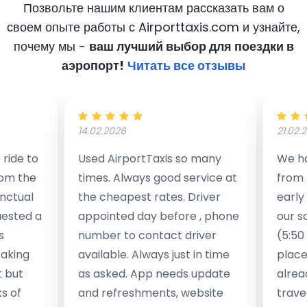
Позвольте нашим клиентам рассказать вам о
своем опыте работы с Airporttaxis.com
и узнайте,
почему мы -
ваш лучший выбор для поездки в
аэропорт!
Читать все отзывы
14.02.2026
21.02.
ride to
Used AirportTaxis so many
We ha
rom the
times. Always good service at
from 
nctual
the cheapest rates. Driver
early
uested a
appointed day before , phone
our s
s
number to contact driver
(5:50
taking
available. Always just in time
place
t but
as asked. App needs update
alrea
s of
and refreshments, website
travel