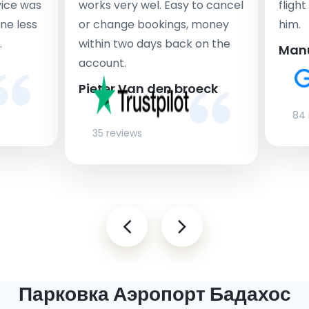
rvice was
works very wel. Easy to cancel
fligh
ne less
or change bookings, money
him.
.
within two days back on the
Man
account.
Pieter Van den broeck
84 
35 reviews
Парковка Аэропорт Бадахос