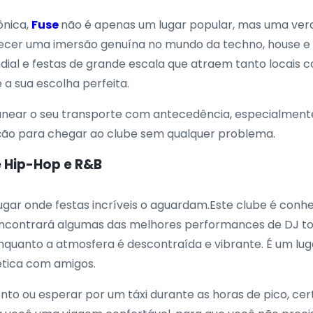
ônica,
Fuse
não é apenas um lugar popular, mas uma ver
erecer uma imersão genuína no mundo da techno, house e 
 e festas de grande escala que atraem tanto locais com
 a sua escolha perfeita.
planear o seu transporte com antecedência, especialment
ão para chegar ao clube sem qualquer problema.
e Hip-Hop e R&B
lugar onde festas incríveis o aguardam.Este clube é conh
encontrará algumas das melhores performances de DJ to
, enquanto a atmosfera é descontraída e vibrante. É um 
ética com amigos.
o ou esperar por um táxi durante as horas de pico, cert