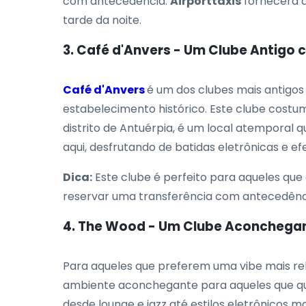
com antecedência.
Airporttaxis
fornecerá a
tarde da noite.
3. Café d'Anvers - Um Clube Antigo 
Café d'Anvers
é um dos clubes mais antigo
estabelecimento histórico. Este clube costu
distrito de Antuérpia, é um local atemporal 
aqui, desfrutando de batidas eletrônicas e ef
Dica:
Este clube é perfeito para aqueles que
reservar uma transferência com antecedênc
4. The Wood - Um Clube Aconchega
Para aqueles que preferem uma vibe mais re
ambiente aconchegante para aqueles que que
desde lounge e jazz até estilos eletrônicos ma