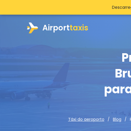
Descarre
Airport
taxis
P
Br
para
Táxi do aeroporto
Blog