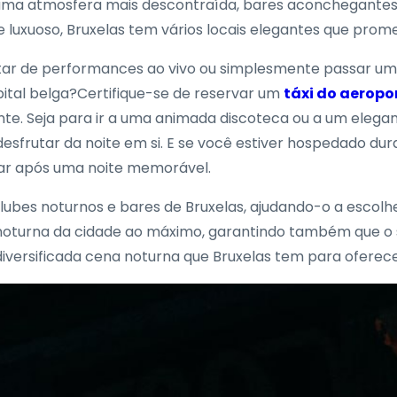
uma atmosfera mais descontraída, bares aconchegantes 
luxuoso, Bruxelas tem vários locais elegantes que prome
utar de performances ao vivo ou simplesmente passar um
pital belga?Certifique-se de reservar um
táxi do aeropo
te. Seja para ir a uma animada discoteca ou a um elegant
sfrutar da noite em si. E se você estiver hospedado dura
xar após uma noite memorável.
lubes noturnos e bares de Bruxelas, ajudando-o a escolher
 noturna da cidade ao máximo, garantindo também que o se
diversificada cena noturna que Bruxelas tem para oferece