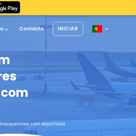
as
Contacto
INICIAR
em
res
s com
 Inesquecíveis com Airporttaxis