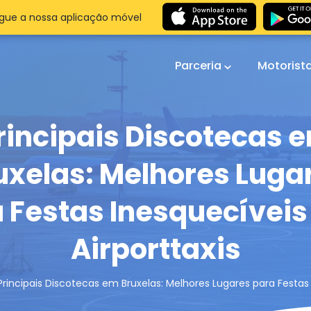
gue a nossa aplicação móvel
Parceria
Motorist
rincipais Discotecas 
uxelas: Melhores Luga
 Festas Inesquecívei
Airporttaxis
Principais Discotecas em Bruxelas: Melhores Lugares para Festas