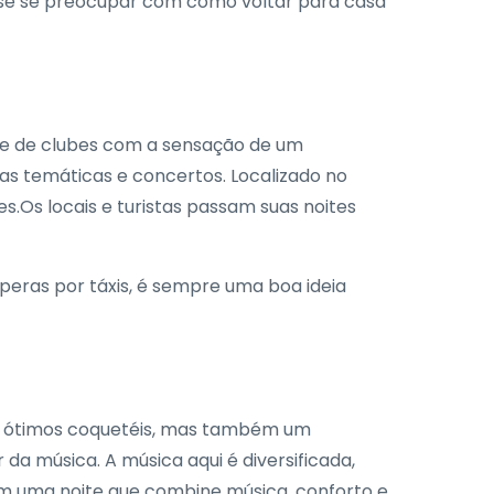
ise se preocupar com como voltar para casa
te de clubes com a sensação de um
as temáticas e concertos. Localizado no
s.Os locais e turistas passam suas noites
peras por táxis, é sempre uma boa ideia
s ótimos coquetéis, mas também um
 música. A música aqui é diversificada,
m uma noite que combine música, conforto e