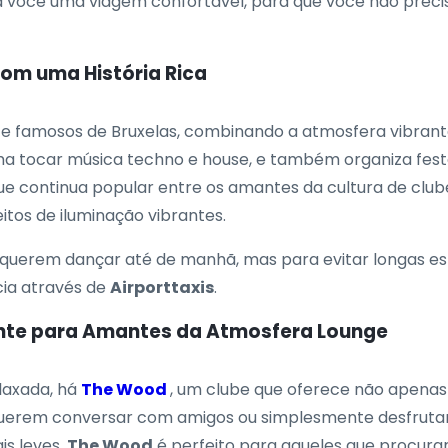
 você uma viagem confortável, para que você não prec
com uma História Rica
s e famosos de Bruxelas, combinando a atmosfera vibran
ma tocar música techno e house, e também organiza fest
que continua popular entre os amantes da cultura de clube
eitos de iluminação vibrantes.
 querem dançar até de manhã, mas para evitar longas es
ia através de
Airporttaxis
.
nte para Amantes da Atmosfera Lounge
laxada, há
The Wood
, um clube que oferece não apena
rem conversar com amigos ou simplesmente desfrutar da
is leves.
The Wood
é perfeito para aqueles que procura