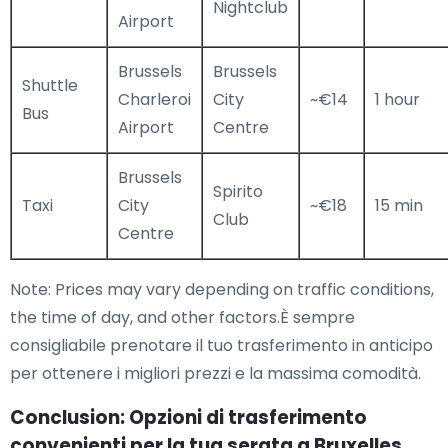
Nightclub
Airport
Brussels
Brussels
Shuttle
Charleroi
City
~€14
1 hour
Bus
Airport
Centre
Brussels
Spirito
Taxi
City
~€18
15 min
Club
Centre
Note: Prices may vary depending on traffic conditions,
the time of day, and other factors.È sempre
consigliabile prenotare il tuo trasferimento in anticipo
per ottenere i migliori prezzi e la massima comodità.
Conclusion: Opzioni di trasferimento
convenienti per la tua serata a Bruxelles