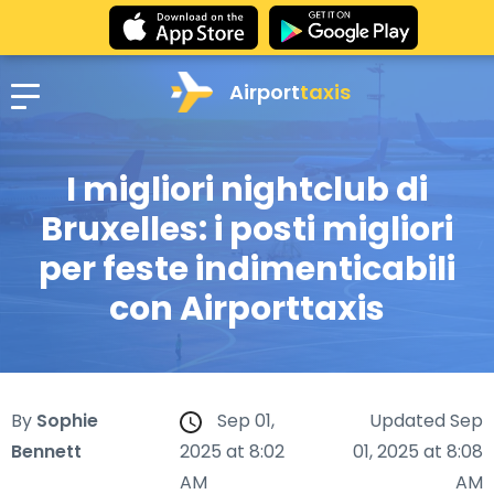
Airport
taxis
I migliori nightclub di
Bruxelles: i posti migliori
per feste indimenticabili
con Airporttaxis
By
Sophie
Sep 01,
Updated Sep
Bennett
2025 at 8:02
01, 2025 at 8:08
AM
AM