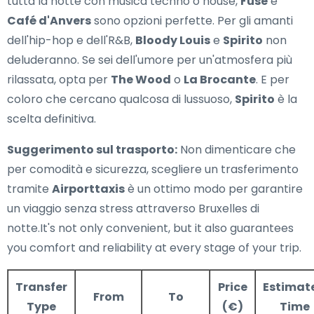
tutta la notte con musica techno o house,
Fuse
e
Café d'Anvers
sono opzioni perfette. Per gli amanti
dell'hip-hop e dell'R&B,
Bloody Louis
e
Spirito
non
deluderanno. Se sei dell'umore per un'atmosfera più
rilassata, opta per
The Wood
o
La Brocante
. E per
coloro che cercano qualcosa di lussuoso,
Spirito
è la
scelta definitiva.
Suggerimento sul trasporto:
Non dimenticare che
per comodità e sicurezza, scegliere un trasferimento
tramite
Airporttaxis
è un ottimo modo per garantire
un viaggio senza stress attraverso Bruxelles di
notte.It's not only convenient, but it also guarantees
you comfort and reliability at every stage of your trip.
Transfer
Price
Estimat
From
To
Type
(€)
Time