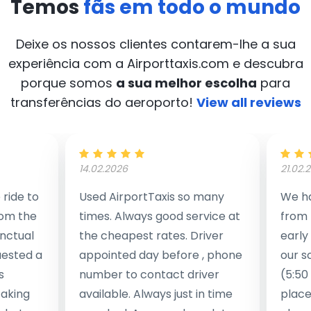
Temos
fãs em todo o mundo
Deixe os nossos clientes contarem-lhe a sua
experiência com a Airporttaxis.com
e descubra
porque somos
a sua melhor escolha
para
transferências do aeroporto!
View all reviews
14.02.2026
21.02.
ride to
Used AirportTaxis so many
We ha
rom the
times. Always good service at
from 
nctual
the cheapest rates. Driver
early
uested a
appointed day before , phone
our s
s
number to contact driver
(5:50
taking
available. Always just in time
place