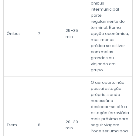
ônibus
intermunicipal
parte
regularmente do
terminal. É uma
25–35
Ônibus
7
opção econômica,
min
mas menos
prática se estiver
com malas
grandes ou
viajando em
grupo.
O aeroporto não
possui estação
própria, sendo
necessário
deslocar-se até a
estação ferroviária
mais próxima para
20–30
Trem
8
seguir viagem.
min
Pode ser uma boa