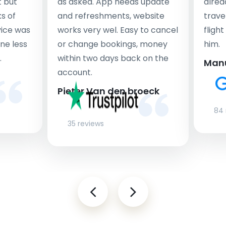
t but
as asked. App needs update
alrea
s of
and refreshments, website
travel
rvice was
works very wel. Easy to cancel
fligh
ne less
or change bookings, money
him.
.
within two days back on the
Man
account.
Pieter Van den broeck
84 
35 reviews