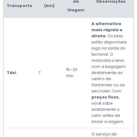
da
Observações
Transporte
(km)
Viagem
A alternativa
mais rápida e
direta.
Os táxis
estão disponíveis
logo na saída do
terminal. O
motorista o leva
com a bagagem
15–20
Táxi
7
diretamente ao
min
centro de
Santander ou ao
seu hotel. Com
preços fixos
,
você sabe
exatamente o
valor antes de
iniciar a viagem.
O serviço de