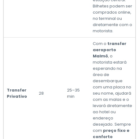
Bilhetes podem ser
comprados online,
no terminal ou
diretamente com o
motorista.
Com o
transfer
aeroporto
Malmö
, o
motorista estará
esperando na
área de
desembarque
com uma placa no
Transfer
25–35
28
seu nome, ajudará
Privativo
min
com as malas e o
levará diretamente
ao hotel ou
endereço
desejado. Sempre
com
preço fixo e
conforto