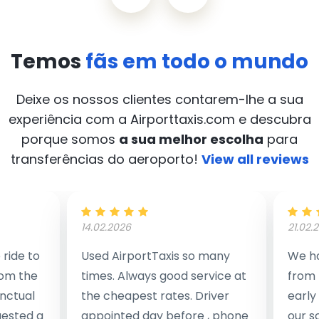
Temos
fãs em todo o mundo
Deixe os nossos clientes contarem-lhe a sua
experiência com a Airporttaxis.com
e descubra
porque somos
a sua melhor escolha
para
transferências do aeroporto!
View all reviews
14.02.2026
21.02.
ride to
Used AirportTaxis so many
We ha
rom the
times. Always good service at
from 
nctual
the cheapest rates. Driver
early
uested a
appointed day before , phone
our s