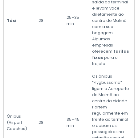
saída do terminal
e levam você
diretamente ao
25–35
Táxi
28
centro de Malmö
min
com a sua
bagagem.
Algumas
empresas
oferecem
tarifas
fixas
para o
trajeto.
Os ônibus
“Flygbussarna”
ligam o Aeroporto
de Malmö ao
centro da cidade.
Partem
regularmente em
Ônibus
35–45
frente ao terminal
(Airport
28
min
e deixam os
Coaches)
passageiros na
estação central.