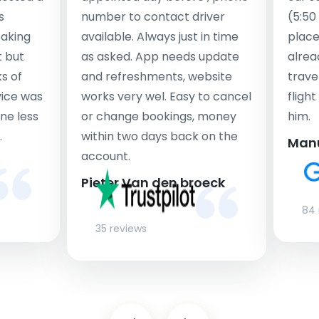
s
number to contact driver
(5:50
taking
available. Always just in time
place
t but
as asked. App needs update
alrea
s of
and refreshments, website
travel
rvice was
works very wel. Easy to cancel
fligh
ne less
or change bookings, money
him.
.
within two days back on the
Man
account.
Pieter Van den broeck
84 
35 reviews