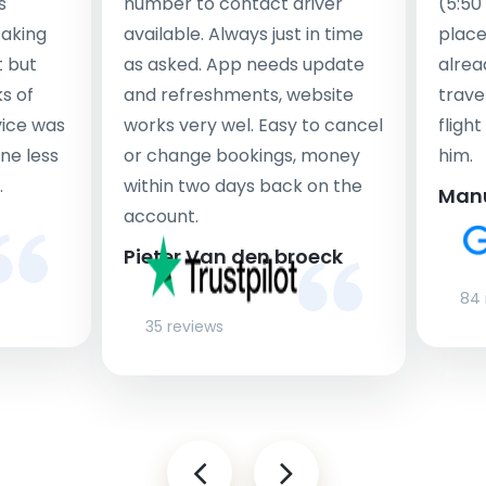
s
number to contact driver
(5:50
taking
available. Always just in time
place
t but
as asked. App needs update
alrea
s of
and refreshments, website
travel
rvice was
works very wel. Easy to cancel
fligh
ne less
or change bookings, money
him.
.
within two days back on the
Man
account.
Pieter Van den broeck
84 
35 reviews