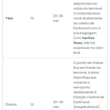
disponíveis na
saída do terminal.
O motorista leva
20–25
Táxi
13
você diretamente
min
ao centro de
Dortmund com a
sua bagagem.
Com
tarifas
fixas
, não há
surpresas no valor
final.
O ponto de ônibus
fica em frente ao
terminal. A linha
AirportExpress
conecta o
aeroporto
diretamente à
Estação Central de
30–40
Dortmund
Ônibus
13
min
(Hauptbahnhof)