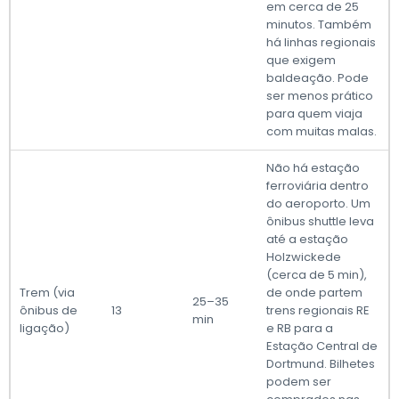
em cerca de 25
minutos. Também
há linhas regionais
que exigem
baldeação. Pode
ser menos prático
para quem viaja
com muitas malas.
Não há estação
ferroviária dentro
do aeroporto. Um
ônibus shuttle leva
até a estação
Holzwickede
(cerca de 5 min),
Trem (via
de onde partem
25–35
ônibus de
13
trens regionais RE
min
ligação)
e RB para a
Estação Central de
Dortmund. Bilhetes
podem ser