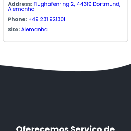
Address:
Flughafenring 2, 44319 Dortmund,
Alemanha
Phone:
+49 231 921301
Site:
Alemanha
Oferecemos Serviço de