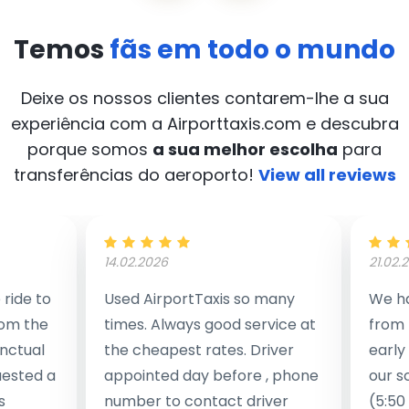
Temos
fãs em todo o mundo
Deixe os nossos clientes contarem-lhe a sua
experiência com a Airporttaxis.com
e descubra
porque somos
a sua melhor escolha
para
transferências do aeroporto!
View all reviews
14.02.2026
21.02.
ride to
Used AirportTaxis so many
We ha
rom the
times. Always good service at
from 
nctual
the cheapest rates. Driver
early
uested a
appointed day before , phone
our s
s
number to contact driver
(5:50