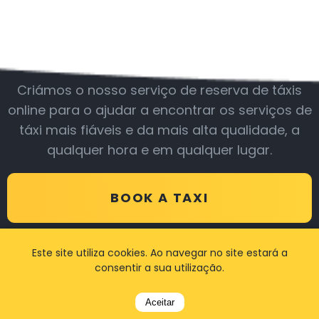
Junte-se a nós
Criámos o nosso serviço de reserva de táxis
online para o ajudar a encontrar os serviços de
táxi mais fiáveis e da mais alta qualidade, a
qualquer hora e em qualquer lugar.
BOOK A TAXI
Este site utiliza cookies. Ao navegar no site estará a
consentir a sua utilização.
Avaliações
Aceitar