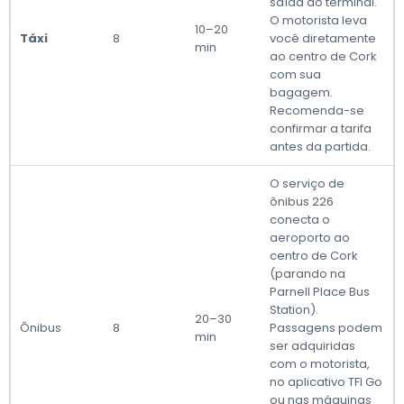
saída do terminal.
O motorista leva
10–20
Táxi
8
você diretamente
min
ao centro de Cork
com sua
bagagem.
Recomenda-se
confirmar a tarifa
antes da partida.
O serviço de
ônibus 226
conecta o
aeroporto ao
centro de Cork
(parando na
Parnell Place Bus
Station).
20–30
Ônibus
8
Passagens podem
min
ser adquiridas
com o motorista,
no aplicativo TFI Go
ou nas máquinas