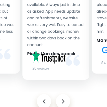
taking
available. Always just in time
place
t but
as asked. App needs update
alrea
s of
and refreshments, website
travel
rvice was
works very wel. Easy to cancel
fligh
ne less
or change bookings, money
him.
.
within two days back on the
Man
account.
Pieter Van den broeck
84 
35 reviews