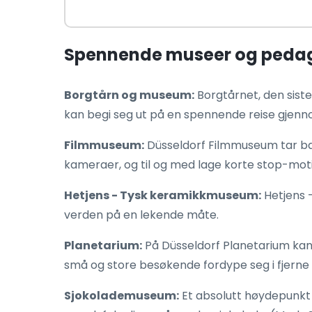
Spennende museer og pedago
Borgtårn og museum:
Borgtårnet, den siste
kan begi seg ut på en spennende reise gjenno
Filmmuseum:
Düsseldorf Filmmuseum tar bar
kameraer, og til og med lage korte stop-motio
Hetjens - Tysk keramikkmuseum:
Hetjens 
verden på en lekende måte.
Planetarium:
På Düsseldorf Planetarium kan
små og store besøkende fordype seg i fjerne
Sjokolademuseum:
Et absolutt høydepunkt f