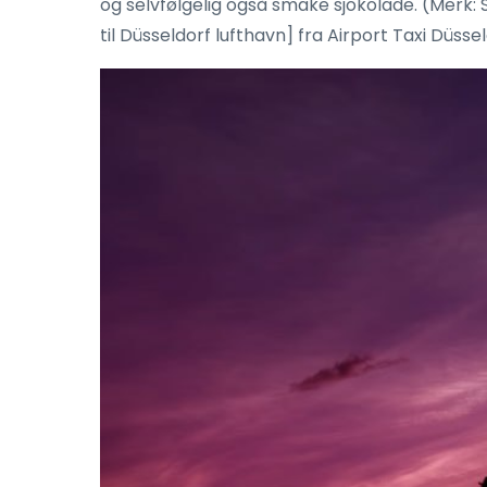
og selvfølgelig også smake sjokolade. (Merk: S
til Düsseldorf lufthavn] fra Airport Taxi Düss