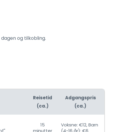
dagen og tilkobling.
Reisetid
Adgangspris
(ca.)
(ca.)
15
Voksne: €12, Barn
of"
minutter
(4-16 år): €6