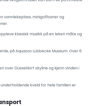
en vannlekeplass, minigolfbaner og
ner.
n oppleve klassisk musikk på en leken måte og
amle, på Aquazoo Lübbecke Museum. Over 6
en over Düsseldorf skyline og kjenn vinden i
 underholdende kveld for hele familien er
ransport