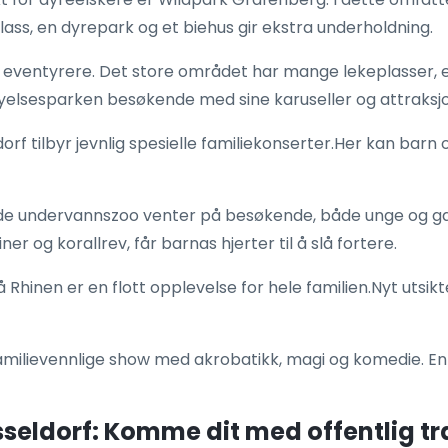
eplass, en dyrepark og et biehus gir ekstra underholdning.
 eventyrere. Det store området har mange lekeplasser, 
elsesparken besøkende med sine karuseller og attraksjo
orf tilbyr jevnlig spesielle familiekonserter.Her kan bar
de undervannszoo venter på besøkende, både unge og g
ner og korallrev, får barnas hjerter til å slå fortere.
Rhinen er en flott opplevelse for hele familien.Nyt utsikt
 familievennlige show med akrobatikk, magi og komedie. En
üsseldorf: Komme dit med offentlig t