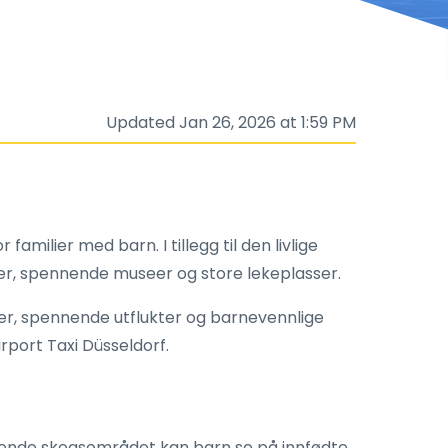
Updated Jan 26, 2026 at 1:59 PM
ilier med barn. I tillegg til den livlige
r, spennende museer og store lekeplasser.
er, spennende utflukter og barnevennlige
rport Taxi Düsseldorf.
ttende skogsområdet kan barn se på innfødte