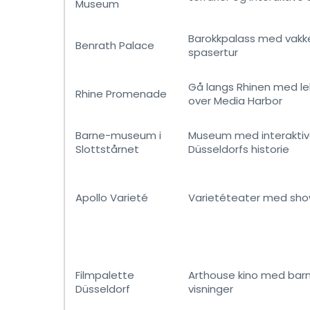
Museum
Barokkpalass med vakker
Benrath Palace
spasertur
Gå langs Rhinen med le
Rhine Promenade
over Media Harbor
Barne-museum i
Museum med interaktive
Slottstårnet
Düsseldorfs historie
Apollo Varieté
Varietéteater med show
Filmpalette
Arthouse kino med barn
Düsseldorf
visninger