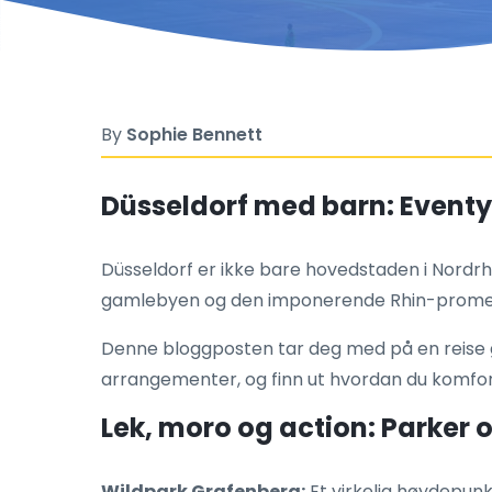
By
Sophie Bennett
Düsseldorf med barn: Eventyr
Düsseldorf er ikke bare hovedstaden i Nordrhe
gamlebyen og den imponerende Rhin-promena
Denne bloggposten tar deg med på en reise 
arrangementer, og finn ut hvordan du komfort
Lek, moro og action: Parker og
Wildpark Grafenberg:
Et virkelig høydepun