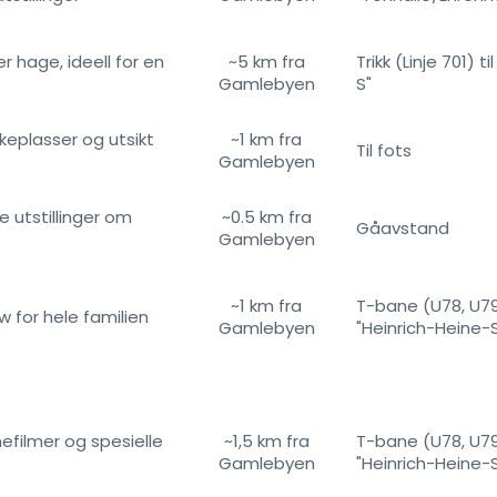
 hage, ideell for en
~5 km fra
Trikk (Linje 701) t
Gamlebyen
S"
keplasser og utsikt
~1 km fra
Til fots
Gamlebyen
 utstillinger om
~0.5 km fra
Gåavstand
Gamlebyen
~1 km fra
T-bane (U78, U79)
 for hele familien
Gamlebyen
"Heinrich-Heine-
efilmer og spesielle
~1,5 km fra
T-bane (U78, U79)
Gamlebyen
"Heinrich-Heine-