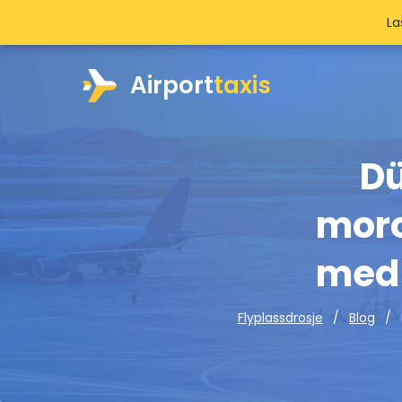
La
Airport
taxis
Dü
moro
med 
Flyplassdrosje
Blog