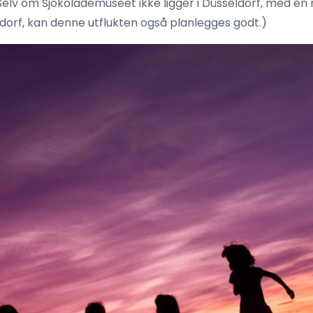
elv om Sjokolademuseet ikke ligger i Düsseldorf, med en rim
eldorf, kan denne utflukten også planlegges godt.)