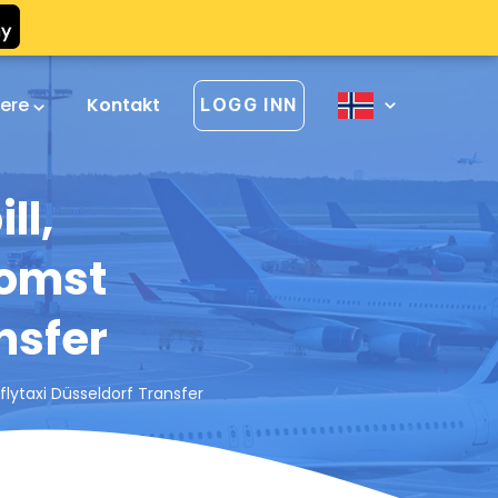
vere
Kontakt
LOGG INN
ll,
komst
nsfer
lytaxi Düsseldorf Transfer