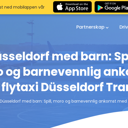
st ned mobilappen vår
Partnerskap
Dri
sseldorf med barn: Spi
 og barnevennlig an
flytaxi Düsseldorf Tra
Düsseldorf med barn: Spill, moro og barnevennlig ankomst med f