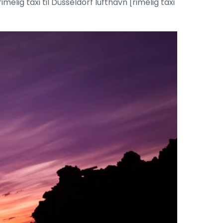
elig taxi til Düsseldorf lufthavn [rimelig taxi