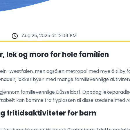
Aug 25, 2025 at 12:04 PM
, lek og moro for hele familien
in-Westfalen, men også en metropol med mye å tilby for fam
den, lokker byen med mange familievennlige aktivitete
gjennom familievennlige Düsseldorf. Oppdag lekeparadis
abelt kan komme fra flyplassen til disse stedene med Ai
 fritidsaktiviteter for barn
kt for dyreelskere er Wildpark Grafenberg. I dette omfa