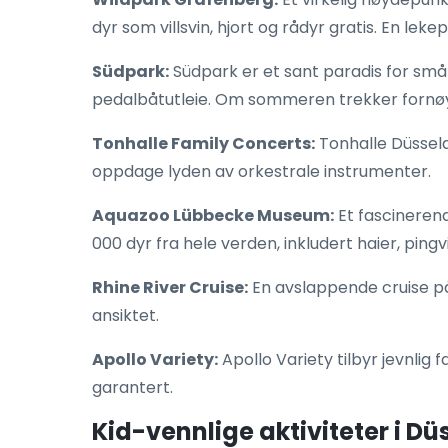
dyr som villsvin, hjort og rådyr gratis. En lek
Südpark:
Südpark er et sant paradis for små
pedalbåtutleie. Om sommeren trekker fornøy
Tonhalle Family Concerts:
Tonhalle Düsseld
oppdage lyden av orkestrale instrumenter.
Aquazoo Lübbecke Museum:
Et fascineren
000 dyr fra hele verden, inkludert haier, pingvi
Rhine River Cruise:
En avslappende cruise på 
ansiktet.
Apollo Variety:
Apollo Variety tilbyr jevnlig
garantert.
Kid-vennlige aktiviteter i D