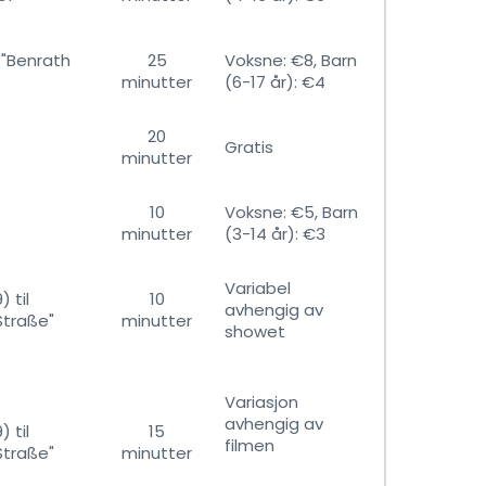
il "Benrath
25
Voksne: €8, Barn
minutter
(6-17 år): €4
20
Gratis
minutter
10
Voksne: €5, Barn
minutter
(3-14 år): €3
Variabel
 til
10
avhengig av
Straße"
minutter
showet
Variasjon
avhengig av
 til
15
filmen
Straße"
minutter