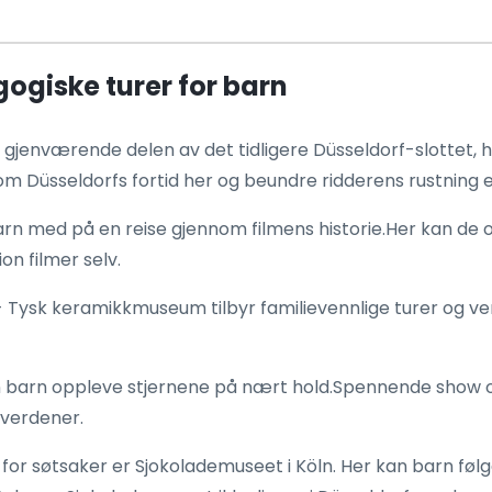
giske turer for barn
 gjenværende delen av det tidligere Düsseldorf-slottet,
m Düsseldorfs fortid her og beundre ridderens rustning e
n med på en reise gjennom filmens historie.Her kan de 
n filmer selv.
- Tysk keramikkmuseum tilbyr familievennlige turer og v
 barn oppleve stjernene på nært hold.Spennende show om
 verdener.
or søtsaker er Sjokolademuseet i Köln. Her kan barn følg