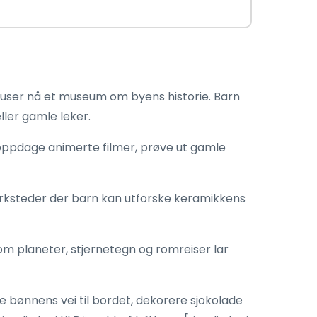
 huser nå et museum om byens historie. Barn
ller gamle leker.
oppdage animerte filmer, prøve ut gamle
erksteder der barn kan utforske keramikkens
 planeter, stjernetegn og romreiser lar
e bønnens vei til bordet, dekorere sjokolade