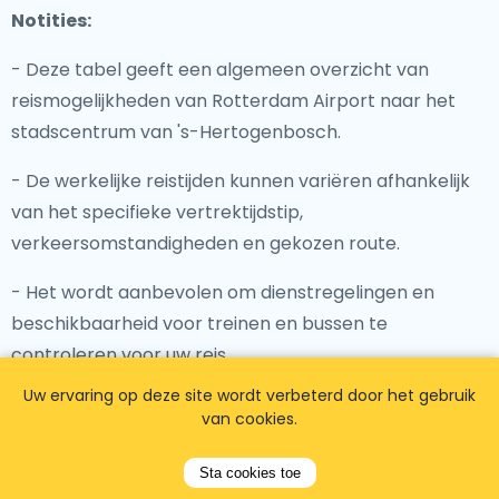
Notities:
- Deze tabel geeft een algemeen overzicht van
reismogelijkheden van Rotterdam Airport naar het
stadscentrum van 's-Hertogenbosch.
- De werkelijke reistijden kunnen variëren afhankelijk
van het specifieke vertrektijdstip,
verkeersomstandigheden en gekozen route.
- Het wordt aanbevolen om dienstregelingen en
beschikbaarheid voor treinen en bussen te
controleren voor uw reis.
Uw ervaring op deze site wordt verbeterd door het gebruik
- Overweeg factoren zoals budget,
van cookies.
bagagehoeveelheid en persoonlijke voorkeur bij het
kiezen van een reismogelijkheid.
Sta cookies toe