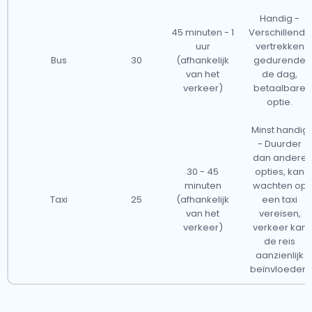
Handig -
45 minuten - 1
Verschillende
uur
vertrekken
Bus
30
(afhankelijk
gedurende
van het
de dag,
verkeer)
betaalbare
optie.
Minst handig
- Duurder
dan andere
30 - 45
opties, kan
minuten
wachten op
Taxi
25
(afhankelijk
een taxi
van het
vereisen,
verkeer)
verkeer kan
de reis
aanzienlijk
beïnvloeden.