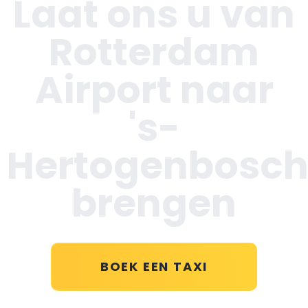
Laat ons u van
Rotterdam
Airport naar
's-
Hertogenbosc
brengen
BOEK EEN TAXI