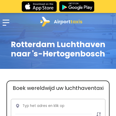
Airport
taxis
Rotterdam Luchthaven
naar 's-Hertogenbosch
Boek wereldwijd uw luchthaventaxi