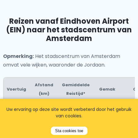
Reizen vanaf Eindhoven Airport
(EIN) naar het stadscentrum van
Amsterdam
Opmerking:
Het stadscentrum van Amsterdam
omvat vele wijken, waaronder de Jordaan.
Afstand
Gemiddelde
Voertuig
Gemak
O
(km)
Reistijd*
Mins
Uw ervaring op deze site wordt verbeterd door het gebruik
Ver
van cookies.
treinv
Eind
Sta cookies toe
Stat
Cen