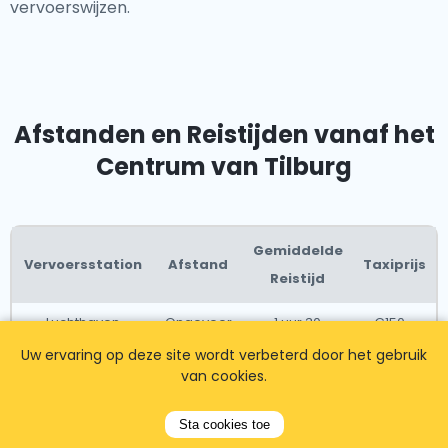
vervoerswijzen.
Afstanden en Reistijden vanaf het
Centrum van Tilburg
Gemiddelde
Vervoersstation
Afstand
Taxiprijs
Reistijd
Luchthaven
Ongeveer
1 uur 30
€150 -
Brugge
120 km
minuten
€180
Uw ervaring op deze site wordt verbeterd door het gebruik
van cookies.
Luchthaven
Ongeveer
1 uur 15
€130 -
Schiphol
115 km
minuten
€160
Amsterdam
Sta cookies toe