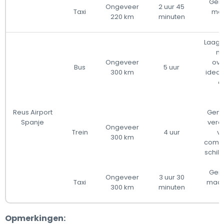
Gemi
Ongeveer
2 uur 45
Taxi
maa
220 km
minuten
Laag -
me
Ongeveer
ove
Bus
5 uur
300 km
ideaa
di
Reus Airport
Gemi
Spanje
vera
Ongeveer
Trein
4 uur
vr
300 km
comfo
schild
Gemi
Ongeveer
3 uur 30
Taxi
maar
300 km
minuten
Opmerkingen: