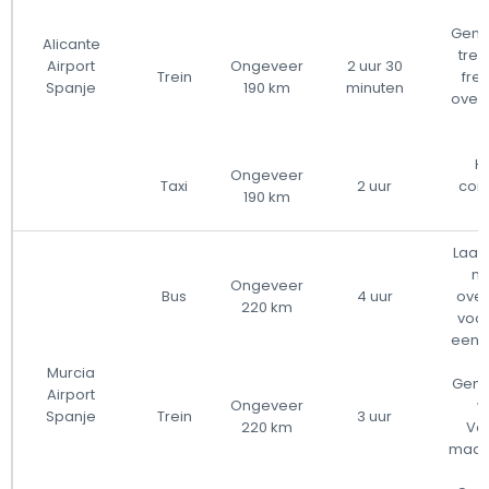
Gemi
Alicante
trei
Airport
Ongeveer
2 uur 30
Trein
fre
Spanje
190 km
minuten
overs
Ho
Ongeveer
Taxi
2 uur
com
190 km
r
Laag 
me
Ongeveer
Bus
4 uur
over
220 km
voo
een 
Murcia
Gemi
Airport
Ongeveer
w
Spanje
Trein
3 uur
220 km
Val
maar 