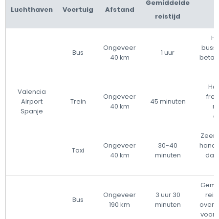
Gemiddelde
Luchthaven
Voertuig
Afstand
reistijd
Ho
Ongeveer
busse
Bus
1 uur
40 km
betaal
Hoo
Valencia
Ongeveer
fre
Airport
Trein
45 minuten
40 km
m
Spanje
o
Zeer 
Ongeveer
30-40
handi
Taxi
40 km
minuten
dan
Gemid
Ongeveer
3 uur 30
reis
Bus
190 km
minuten
overs
voor 