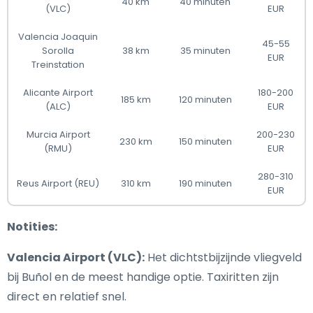
40 km
40 minuten
(VLC)
EUR
Valencia Joaquin
45-55
Sorolla
38 km
35 minuten
EUR
Treinstation
Alicante Airport
180-200
185 km
120 minuten
(ALC)
EUR
Murcia Airport
200-230
230 km
150 minuten
(RMU)
EUR
280-310
Reus Airport (REU)
310 km
190 minuten
EUR
Notities:
Valencia Airport (VLC):
Het dichtstbijzijnde vliegveld
bij Buñol en de meest handige optie. Taxiritten zijn
direct en relatief snel.