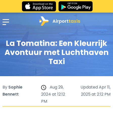
Airport
taxis
La Tomatina: Een Kleurrijk
Avontuur met Luchthaven
Taxi
By
Sophie
Aug 29,
Updated Apr 11,
Bennett
2024 at 12:12
2025 at 2:12 PM
PM