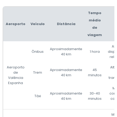
Tempo
médio
Aeroporto
Veículo
Distância
de
viagem
Alt
Aproximadamente
Ônibus
1 hora
dispo
40 km
rela
Aeroporto
Alta
Aproximadamente
45
de
Trem
40 km
minutos
Valência
tran
Espanha
Mu
Aproximadamente
30-40
conv
Táxi
40 km
minutos
car
Mo