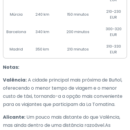
210-230
Múrcia
240 km
150 minutos
EUR
300-320
Barcelona
340 km
200 minutos
EUR
310-330
Madrid
350 km
210 minutos
EUR
Notas:
Valência:
A cidade principal mais próxima de Buñol,
oferecendo o menor tempo de viagem e o menor
custo de táxi, tornando-a a opção mais conveniente
para os viajantes que participam da La Tomatina.
Alicante:
Um pouco mais distante do que Valência,
mas ainda dentro de uma distância razoável.As