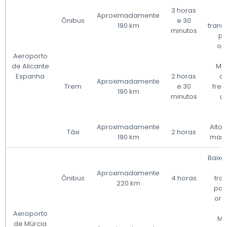
3 horas
Aproximadamente
Ônibus
e 30
190 km
trans
minutos
pa
or
Aeroporto
de Alicante
Mod
Espanha
2 horas
di
Aproximadamente
Trem
e 30
freq
190 km
minutos
u
Aproximadamente
Alto 
Táxi
2 horas
190 km
mas 
Baixo
l
Aproximadamente
Ônibus
4 horas
tra
220 km
par
orç
Aeroporto
Mo
de Múrcia