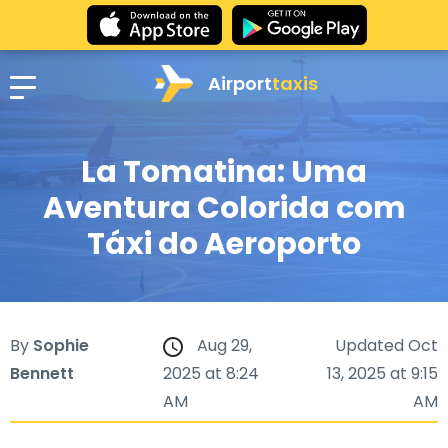
Airport
taxis
La Tomatina: Uma
Aventura Colorida com
Táxi do Aeroporto
By
Sophie
Aug 29,
Updated Oct
Bennett
2025 at 8:24
13, 2025 at 9:15
AM
AM