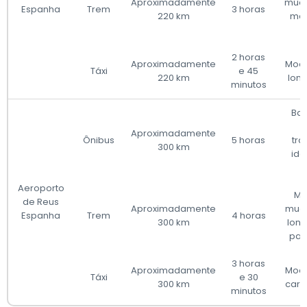
Aproximadamente
muda
Espanha
Trem
3 horas
220 km
mai
2 horas
Aproximadamente
Mode
Táxi
e 45
220 km
long
minutos
Bai
l
Aproximadamente
Ônibus
5 horas
tra
300 km
ide
Aeroporto
Mo
de Reus
Aproximadamente
muda
Espanha
Trem
4 horas
300 km
long
par
3 horas
Aproximadamente
Mode
Táxi
e 30
300 km
caro
minutos