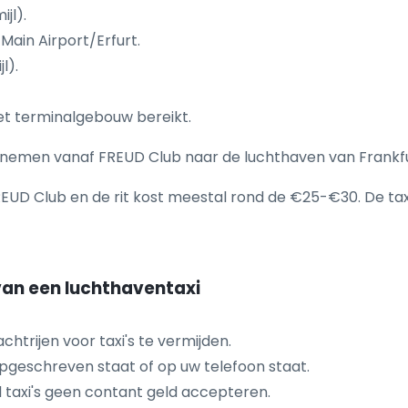
jl).
Main Airport/Erfurt.
l).
het terminalgebouw bereikt.
nemen vanaf FREUD Club naar de luchthaven van Frankfu
FREUD Club en de rit kost meestal rond de €25-€30. De tax
 van een luchthaventaxi
trijen voor taxi's te vermijden.
pgeschreven staat of op uw telefoon staat.
l taxi's geen contant geld accepteren.