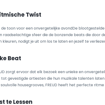
itmische Twist
zet de toon voor een onvergetelijke avondDe blootgestel
n raadselachtige sfeer die de bonzende beats die door de
uren, nodigt je uit om los te laten en jezelf te verliezen
lke Beat
UD zorgt ervoor dat elk bezoek een unieke en onvergeteli
ot gevestigde artiesten die hun muzikale talenten laten z
oulvolle housegrooves, FREUD heeft het perfecte ritme om
t te Lessen