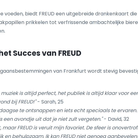
 voeden, biedt FREUD een uitgebreide drankenkaart die 
papillen prikkelen tot verfrissende ambachtelijke biere
en.
 het Succes van FREUD
itgaansbestemmingen van Frankfurt wordt stevig bevesti
ziek is altijd perfect, het publiek is altijd klaar voor ee
vond bij FREUD!"
- Sarah, 25
daagse te ontsnappen en iets echt speciaals te ervaren. De
is een avondje uit dat je niet zult vergeten."
- David, 32
, maar FREUD is veruit mijn favoriet. De sfeer is onovertrof
delijk en behulpzaam. Ik kan FREUD niet genoeg aanbevelen!