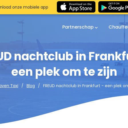
nload onze mobiele app
Partnerschap
Chauffe
D nachtclub in Frankf
een plek om te zijn
FREUD nachtclub in Frankfurt - een plek om
aven Taxi
Blog