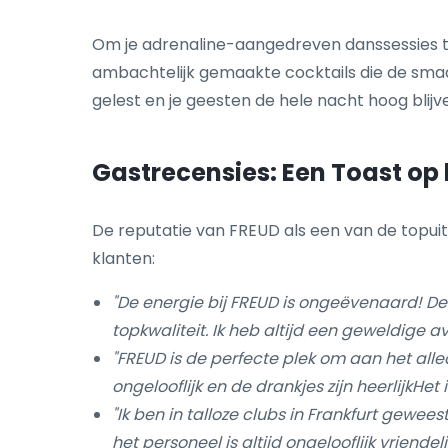
Om je adrenaline-aangedreven danssessies te
ambachtelijk gemaakte cocktails die de smaak
gelest en je geesten de hele nacht hoog blijv
Gastrecensies: Een Toast op
De reputatie van FREUD als een van de topu
klanten:
"De energie bij FREUD is ongeëvenaard! De mu
topkwaliteit. Ik heb altijd een geweldige a
"FREUD is de perfecte plek om aan het alle
ongelooflijk en de drankjes zijn heerlijkHet 
"Ik ben in talloze clubs in Frankfurt geweest
het personeel is altijd ongelooflijk vrien