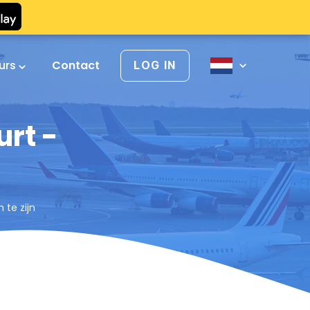
urs
Contact
LOG IN
urt -
 te zijn