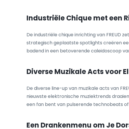
Industriële Chique met een R
De industriële chique inrichting van FREUD 
strategisch geplaatste spotlights creëren ee
badend in een betoverende caleidoscoop van kle
Diverse Muzikale Acts voor E
De diverse line-up van muzikale acts van FRE
nieuwste elektronische muziektrends draaien t
een fan bent van pulserende technobeats of s
Een Drankenmenu om Je Dors