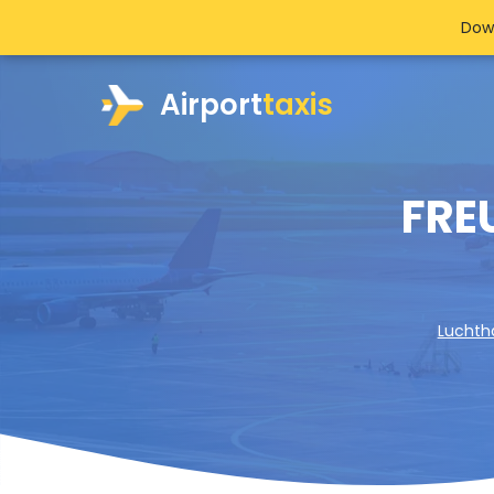
Dow
Airport
taxis
FREU
Luchth