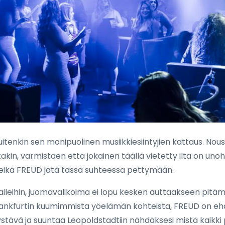
itenkin sen monipuolinen musiikkiesiintyjien kattaus. Nouse
otakin, varmistaen että jokainen täällä vietetty ilta on un
eikä FREUD jätä tässä suhteessa pettymään.
ktaileihin, juomavalikoima ei lopu kesken auttaakseen pit
Frankfurtin kuumimmista yöelämän kohteista, FREUD on eh
tävä ja suuntaa Leopoldstadtiin nähdäksesi mistä kaikki