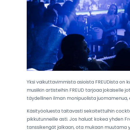
Yksi vaikuttavimmista asioista FREUDista on ku
musiikin artisteihin FREUD tarjoaa jokaiselle j
täydellinen ilman monipuolista juomamenua, 
Käsityöoluesta taitavasti sekoitettuihin coc
pikkutunneille asti. Jos haluat kokea yhden 
tanssikengät jalkaan, ota mukaan muutama ys