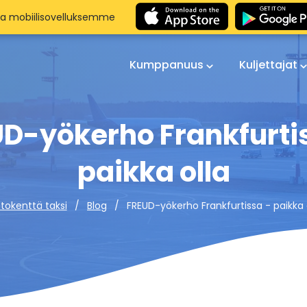
aa mobiilisovelluksemme
Kumppanuus
Kuljettajat
D-yökerho Frankfurti
paikka olla
FREUD-yökerho Frankfurtissa - paikka 
tokenttä taksi
Blog