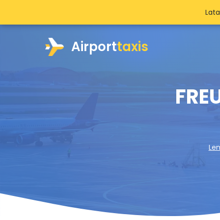
Lat
Airport
taxis
FREU
Len