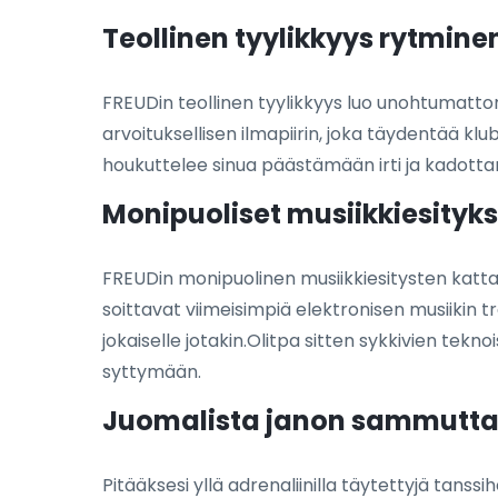
Teollinen tyylikkyys rytminen
FREUDin teollinen tyylikkyys luo unohtumattoman
arvoituksellisen ilmapiirin, joka täydentää klu
houkuttelee sinua päästämään irti ja kadottam
Monipuoliset musiikkiesitykse
FREUDin monipuolinen musiikkiesitysten kattau
soittavat viimeisimpiä elektronisen musiikin tre
jokaiselle jotakin.Olitpa sitten sykkivien tekn
syttymään.
Juomalista janon sammutt
Pitääksesi yllä adrenaliinilla täytettyjä tanss