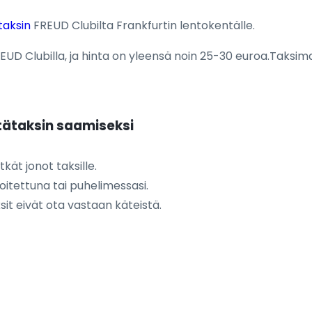
taksin
FREUD Clubilta Frankfurtin lentokentälle.
EUD Clubilla, ja hinta on yleensä noin 25-30 euroa.Taksim
tätaksin saamiseksi
kät jonot taksille.
oitettuna tai puhelimessasi.
sit eivät ota vastaan käteistä.