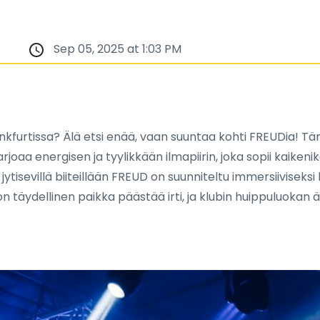
Sep 05, 2025 at 1:03 PM
ankfurtissa? Älä etsi enää, vaan suuntaa kohti FREUDia! Tä
joaa energisen ja tyylikkään ilmapiirin, joka sopii kaikenikäis
 jytisevillä biiteillään FREUD on suunniteltu immersiiviseks
ia on täydellinen paikka päästää irti, ja klubin huippuluokan 