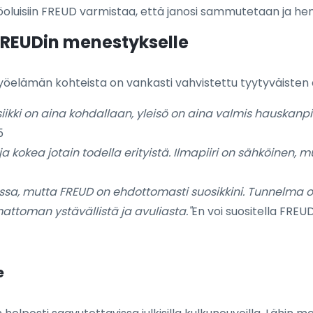
työoluisiin FREUD varmistaa, että janosi sammutetaan ja he
 FREUDin menestykselle
elämän kohteista on vankasti vahvistettu tyytyväisten asi
iikki on aina kohdallaan, yleisö on aina valmis hauskanpi
5
 kokea jotain todella erityistä. Ilmapiiri on sähköinen, m
tissa, mutta FREUD on ehdottomasti suosikkini. Tunnelma o
attoman ystävällistä ja avuliasta."
En voi suositella FREUD
e