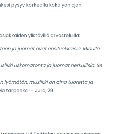
nkesi pysyy korkealla koko yön ajan.
akkaiden ylistävillä arvosteluilla:
toon ja juomat ovat ensiluokkaisia. Minulla
usiikki uskomatonta ja juomat herkullisia. Se
n lyömätön, musiikki on aina tuoretta ja
ia tarpeeksi! - Julia, 28