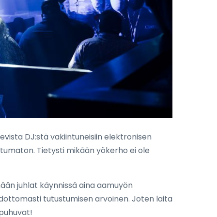
vista DJ:stä vakiintuneisiin elektronisen
ohtumaton. Tietysti mikään yökerho ei ole
ämään juhlat käynnissä aina aamuyön
dottomasti tutustumisen arvoinen. Joten laita
 puhuvat!