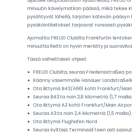
Sijaitsee Leopoldstadtin sydämessä, FREUD on 
minuutin kävelymatkan päässä, mikä tekee klub
pysähtyvät lähellä, tarjoten kätevän pääsyn lii
pysäköintilaitokset tarjoavat runsaasti pysäk
Ajomatka FREUD Clubilta Frankfurtin lentokent
minuuttia.Reitti on hyvin merkitty ja suoraviiv
Tässä vaiheittaiset ohjeet:
FREUD Clubilta, seuraa Friedensstraßea pohj
Käänny vasemmalle Hanauer Landstraßelle ja
Ota liittymä B43/A661 kohti Frankfurt/Main
Seuraa B43:ta noin 2,8 kilometriä (1,7 mailia
Ota liittymä A3 kohti Frankfurt/Main Airport
Seuraa A3:ta noin 2,4 kilometriä (1,5 mailia).
Ota liittymä Flughafen Nord.
Seuraa kylttejä Terminaali 1:een asti saav