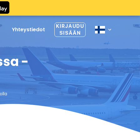
KIRJAUDU
Yhteystiedot
SISÄÄN
ssa -
olla