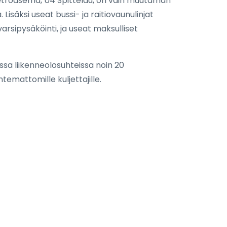
 metroasema, U4 Spittelau, on vain muutaman
säksi useat bussi- ja raitiovaunulinjat
varsipysäköinti, ja useat maksulliset
ssa liikenneolosuhteissa noin 20
temattomille kuljettajille.