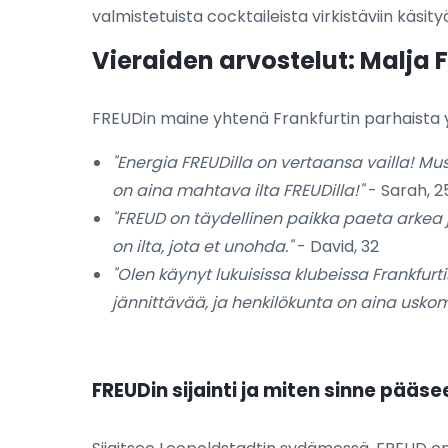
valmistetuista cocktaileista virkistäviin käsi
Vieraiden arvostelut: Malja
FREUDin maine yhtenä Frankfurtin parhaista yö
"Energia FREUDilla on vertaansa vailla! Mus
on aina mahtava ilta FREUDilla!"
- Sarah, 2
"FREUD on täydellinen paikka paeta arkea ja
on ilta, jota et unohda."
- David, 32
"Olen käynyt lukuisissa klubeissa Frankfur
jännittävää, ja henkilökunta on aina uskom
FREUDin sijainti ja miten sinne pääse