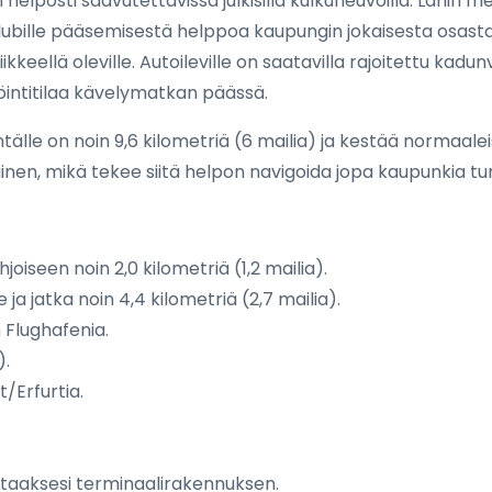
helposti saavutettavissa julkisilla kulkuneuvoilla. Lähin
ille pääsemisestä helppoa kaupungin jokaisesta osasta. Li
kkeellä oleville. Autoileville on saatavilla rajoitettu kadun
öintitilaa kävelymatkan päässä.
älle on noin 9,6 kilometriä (6 mailia) ja kestää normaalei
ainen, mikä tekee siitä helpon navigoida jopa kaupunkia tun
oiseen noin 2,0 kilometriä (1,2 mailia).
 jatka noin 4,4 kilometriä (2,7 mailia).
 Flughafenia.
).
/Erfurtia.
uttaaksesi terminaalirakennuksen.