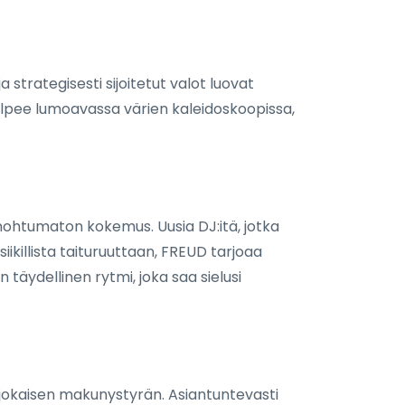
 strategisesti sijoitetut valot luovat
a kylpee lumoavassa värien kaleidoskoopissa,
unohtumaton kokemus. Uusia DJ:itä, jotka
siikillista taituruuttaan, FREUD tarjoaa
 täydellinen rytmi, joka saa sielusi
ää jokaisen makunystyrän. Asiantuntevasti