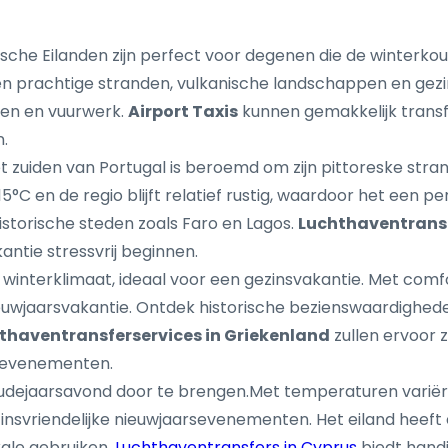
che Eilanden zijn perfect voor degenen die de winterkou wi
 prachtige stranden, vulkanische landschappen en gezinsv
sten en vuurwerk.
Airport Taxis
kunnen gemakkelijk transf
.
t zuiden van Portugal is beroemd om zijn pittoreske stran
C en de regio blijft relatief rustig, waardoor het een pe
istorische steden zoals Faro en Lagos.
Luchthaventransf
ntie stressvrij beginnen.
 winterklimaat, ideaal voor een gezinsvakantie. Met com
ieuwjaarsvakantie. Ontdek historische bezienswaardighede
thaventransferservices in Griekenland
zullen ervoor 
e evenementen.
udejaarsavond door te brengen.Met temperaturen variëre
ezinsvriendelijke nieuwjaarsevenementen. Het eiland heef
kale gebruiken.
Luchthaventransfers in Cyprus
biedt hand