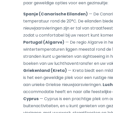
paar geweldige opties voor een gezinsuitje:
Spanje (Canarische Eilanden)
— De Canaris
temperatuur rond de 20°C. De eilanden bieden
nieuwjaarsvieringen zijn er tal van straatfee
zodat u comfortabel bij uw resort kunt komen
Portugal (Algarve)
— De regio Algarve in he
wintertemperaturen liggen meestal rond de 15°
stranden kunt u genieten van sightseeing in h
boeken van uw luchthaventransfer en uw vaka
Griekenland (Kreta)
— Kreta biedt een mild
is het een geweldige plek voor een rustige n
aan unieke Griekse nieuwjaarsvieringen.
Luch
accommodatie heeft en naar alle feestelijk
Cyprus
— Cyprus is een prachtige plek om o
buitenactiviteiten, en u kunt genieten van g
vieringen, met vuurwerk, straatfeesten en lo