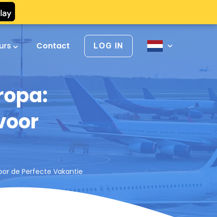
urs
Contact
LOG IN
ropa:
voor
or de Perfecte Vakantie