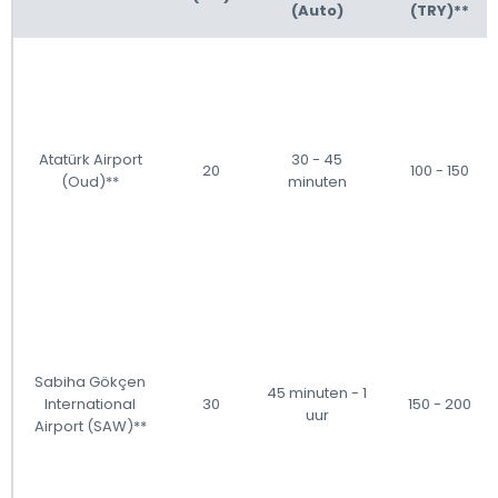
(Auto)
(TRY)**
Atatürk Airport
30 - 45
20
100 - 150
(Oud)**
minuten
Sabiha Gökçen
45 minuten - 1
International
30
150 - 200
uur
Airport (SAW)**