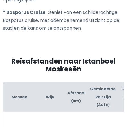
* Bosporus Cruise:
Geniet van een schilderachtige
Bosporus cruise, met adembenemend uitzicht op de
stad en de kans om te ontspannen.
Reisafstanden naar Istanboel
Moskeeën
Gemiddelde
Ge
Afstand
Moskee
Wijk
Reistijd
T
(km)
(Auto)