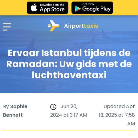
Airport
taxis
Ervaar Istanbul tijdens de
Ramadan: Uw gids met de
luchthaventaxi
By
Sophie
Jun 20,
Updated Apr
Bennett
2024 at 3:17 AM
13, 2025 at 7:58
AM