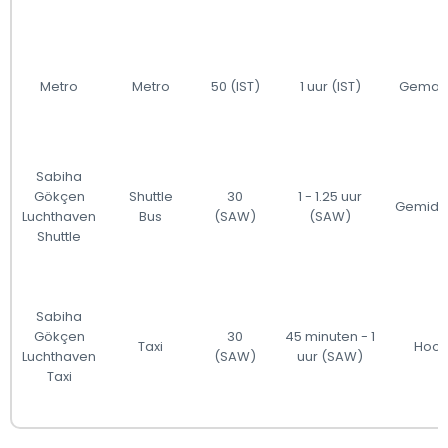
Metro
Metro
50 (IST)
1 uur (IST)
Gemat
Sabiha
Gökçen
Shuttle
30
1 - 1.25 uur
Gemidd
Luchthaven
Bus
(SAW)
(SAW)
Shuttle
Sabiha
Gökçen
30
45 minuten - 1
Taxi
Hoo
Luchthaven
(SAW)
uur (SAW)
Taxi