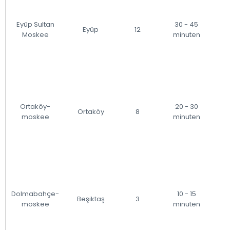
Eyüp Sultan
30 - 45
Eyüp
12
Moskee
minuten
Ortaköy-
20 - 30
Ortaköy
8
moskee
minuten
Dolmabahçe-
10 - 15
Beşiktaş
3
moskee
minuten