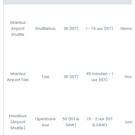
Istanbul
Airport
Shuttlebus
35 (IST)
1 - 1.5 uur (IST)
Gemat
Shuttle
Istanbul
45 minuten - 1
Taxi
35 (IST)
Hoo
Airport Taxi
uur (IST)
Havabus
Openbare
50 (IST &
1.5 - 2 uur (IST
(Airport
Laag
bus
SAW)
& SAW)
Shuttle)