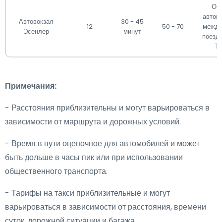
Ос
автов
Автовокзал
30 - 45
12
50 - 70
между
Эсенлер
минут
поездо
Ту
Примечания:
- Расстояния приблизительны и могут варьироваться в
зависимости от маршрута и дорожных условий.
- Время в пути оценочное для автомобилей и может
быть дольше в часы пик или при использовании
общественного транспорта.
- Тарифы на такси приблизительные и могут
варьироваться в зависимости от расстояния, времени
суток, дорожной ситуации и багажа.