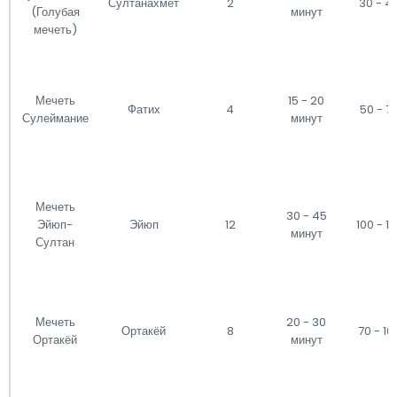
Султанахмет
2
30 - 4
(Голубая
минут
мечеть)
Мечеть
15 - 20
Фатих
4
50 - 7
Сулеймание
минут
Мечеть
30 - 45
Эйюп-
Эйюп
12
100 - 1
минут
Султан
Мечеть
20 - 30
Ортакёй
8
70 - 10
Ортакёй
минут