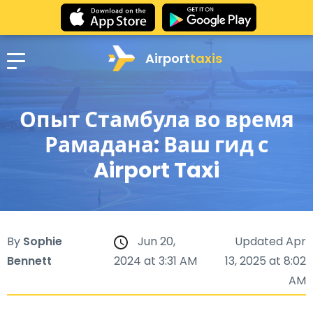
Airport
taxis
Опыт Стамбула во время
Рамадана: Ваш гид с
Airport Taxi
By
Sophie
Jun 20,
Updated Apr
Bennett
2024 at 3:31 AM
13, 2025 at 8:02
AM