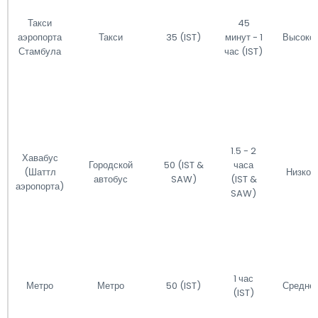
Такси
45
аэропорта
Такси
35 (IST)
минут - 1
Высоко
Стамбула
час (IST)
1.5 - 2
Хавабус
Городской
50 (IST &
часа
(Шаттл
Низкое
автобус
SAW)
(IST &
аэропорта)
SAW)
1 час
Метро
Метро
50 (IST)
Средне
(IST)