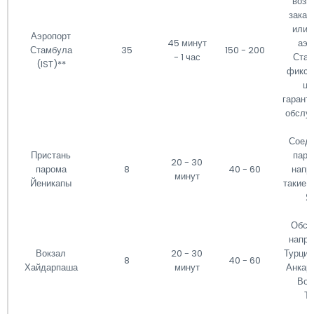
возм
заказ
или 
Аэропорт
45 минут
аэр
Стамбула
35
150 - 200
- 1 час
Стам
(IST)**
фикси
це
гарант
обслу
Соеди
Пристань
паро
20 - 30
парома
8
40 - 60
напр
минут
Йеникапы
такие к
Я
Обсл
напра
Вокзал
20 - 30
Турции,
8
40 - 60
Хайдарпаша
минут
Анкара
Вос
Тр