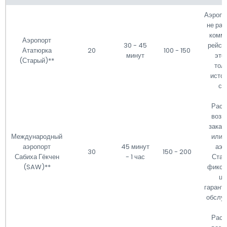
Аэропо
не раб
комм
Аэропорт
30 - 45
рейсов
Ататюрка
20
100 - 150
минут
это
(Старый)**
тол
исто
сп
Расс
возм
заказ
Международный
или 
аэропорт
45 минут
аэр
30
150 - 200
Сабиха Гёкчен
- 1 час
Стам
(SAW)**
фикси
це
гарант
обслу
Расс