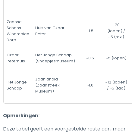
Zaanse
~20
Schans
Huis van Czaar
~1.5
(lopen) /
Windmolen
Peter
~5 (taxi)
Dorp
Czaar
Het Jonge Schaap
~0.5
~5 (lopen)
Peterhuis
(Snoepjesmuseum)
Zaanlandia
Het Jonge
~12 (lopen)
(Zaanstreek
~1.0
Schaap
/ ~5 (taxi)
Museum)
Opmerkingen:
Deze tabel geeft een voorgestelde route aan, maar