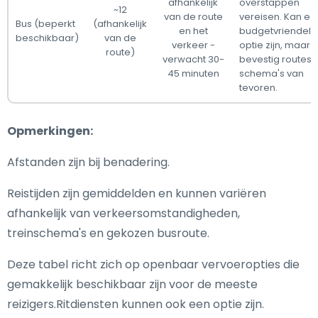
afhankelijk
overstappen
~12
van de route
vereisen. Kan ee
Bus (beperkt
(afhankelijk
en het
budgetvriendelij
beschikbaar)
van de
verkeer -
optie zijn, maar
route)
verwacht 30-
bevestig routes 
45 minuten
schema's van
tevoren.
Opmerkingen:
Afstanden zijn bij benadering.
Reistijden zijn gemiddelden en kunnen variëren
afhankelijk van verkeersomstandigheden,
treinschema's en gekozen busroute.
Deze tabel richt zich op openbaar vervoeropties die
gemakkelijk beschikbaar zijn voor de meeste
reizigers.Ritdiensten kunnen ook een optie zijn.