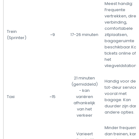
Meest handig:
Frequente
vertrekken, direc
verbinding,
comfortabele
Trein
~9
17-26 minuten
zitplaatsen,
(Sprinter)
bagageruimte
beschikbaar.Ko
tickets online of 
het
vliegveldstation.
21 minuten
Handig voor deu
(gemiddeld)
tot-deur service,
- kan
vooral met
Taxi
~15
variëren
bagage. Kan
afhankelijk
duurder zijn dan
van het
andere opties.
verkeer
Minder frequent
Varieert
dan treinen, kan