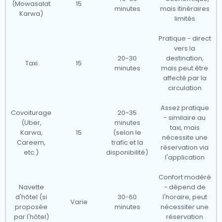
(Mowasalat
15
minutes
mais itinéraires
Karwa)
limités
Pratique - direct
vers la
20-30
destination,
Taxi
15
minutes
mais peut être
affecté par la
circulation
Assez pratique
Covoiturage
20-35
- similaire au
(Uber,
minutes
taxi, mais
Karwa,
15
(selon le
nécessite une
Careem,
trafic et la
réservation via
etc.)
disponibilité)
l'application
Confort modéré
Navette
- dépend de
d'hôtel (si
30-60
l'horaire, peut
Varie
proposée
minutes
nécessiter une
par l'hôtel)
réservation