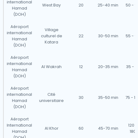
international
West Bay
20
25-40 min
50 - 9
Hamad
(DOH)
Aéroport
Village
international
culturel de
22
30-50 min
55 - 9
Hamad
Katara
(DOH)
Aéroport
international
Al Wakrah
12
20-35 min
35 - 7
Hamad
(DOH)
Aéroport
international
Cité
30
35-50 min
75 - 1
Hamad
universitaire
(DOH)
Aéroport
International
120 -
Al Khor
60
45-70 min
Hamad
180
(DOH)