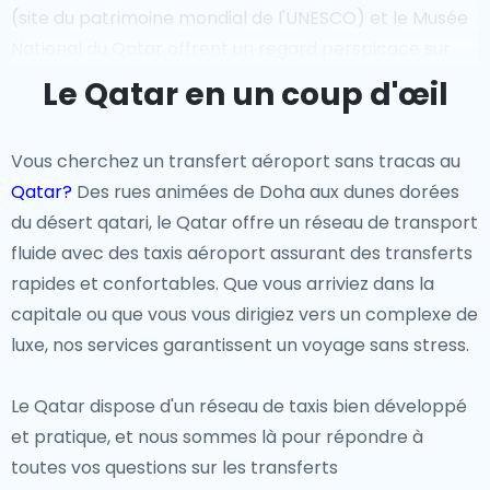
(site du patrimoine mondial de l'UNESCO) et le Musée
National du Qatar offrent un regard perspicace sur
l'évolution de la nation.Le mélange unique de tradition
Le Qatar en un coup d'œil
et de progrès du pays en fait une destination
fascinante pour les passionnés d'histoire.
Vous cherchez un transfert aéroport sans tracas au
Qatar?
Des rues animées de Doha aux dunes dorées
Sites emblématiques
du désert qatari, le Qatar offre un réseau de transport
De l'horizon futuriste de West Bay à Doha aux vastes
fluide avec des taxis aéroport assurant des transferts
dunes de sable de la mer intérieure (Khor Al Adaid), le
rapides et confortables. Que vous arriviez dans la
Qatar offre des paysages magnifiques qui captivent
capitale ou que vous vous dirigiez vers un complexe de
chaque voyageur. Les visiteurs peuvent explorer le
luxe, nos services garantissent un voyage sans stress.
luxueux Pearl-Qatar, profiter d'un safari dans le désert
avec du dune bashing, ou s'émerveiller devant le
Le Qatar dispose d'un réseau de taxis bien développé
magnifique parc Aspire. La fusion de l'architecture
et pratique, et nous sommes là pour répondre à
moderne et de la beauté naturelle fait du Qatar une
toutes vos questions sur les transferts