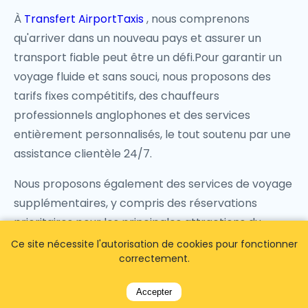
À
Transfert AirportTaxis
, nous comprenons
qu'arriver dans un nouveau pays et assurer un
transport fiable peut être un défi.Pour garantir un
voyage fluide et sans souci, nous proposons des
tarifs fixes compétitifs, des chauffeurs
professionnels anglophones et des services
entièrement personnalisés, le tout soutenu par une
assistance clientèle 24/7.
Nous proposons également des services de voyage
supplémentaires, y compris des réservations
prioritaires pour les principales attractions du
Qatar, que vous pouvez organiser à l'avance. Votre
Ce site nécessite l'autorisation de cookies pour fonctionner
correctement.
chauffeur les livrera dès votre arrivée, ajoutant ainsi
de la commodité à votre voyage.
Accepter