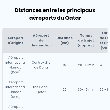
Distances entre les principaux
aéroports du Qatar
Tarif
Aéroport
Temps
Aéroport
Distance
de ta
de
de trajet
d'origine
(km)
estim
destination
(approx.)
(QAR
Aéroport
international
Centre-ville
15
20-30 min
40 - 7
Hamad
de Doha
(DOH)
Aéroport
international
The Pearl-
25
30-45 min
60 - 1
Hamad
Qatar
(DOH)
Aéroport