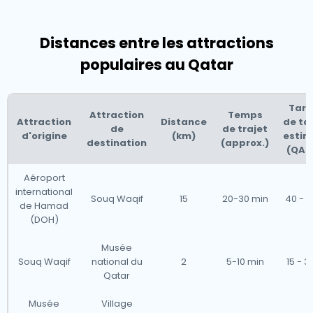
Distances entre les attractions
populaires au Qatar
Tarif
Attraction
Temps
Attraction
Distance
de ta
de
de trajet
d'origine
(km)
estim
destination
(approx.)
(QAR
Aéroport
international
Souq Waqif
15
20-30 min
40 - 7
de Hamad
(DOH)
Musée
Souq Waqif
national du
2
5-10 min
15 - 3
Qatar
Musée
Village