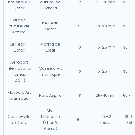
national du
culturel de
12
20-30 min
35 - 6
Qatar
Katara
Village
The Pearl-
culturel de
5
10-20 min
25 - 5
Qatar
Katara
Le Pearl-
Marina de
10
15-25 min
30 - 5
Qatar
Lusail
Aéroport
International
Musée d'Art
10
15-25 min
30 - 5
Hamad
Islamique
(DOH)
Musée d'Art
Parc Aspire
18
25-40 min
50 - 8
Islamique
Mer
Centre-ville
Intérieure
1.5 - 2
200 -
80
de Doha
(Khor Al
heures
350
Adaid)