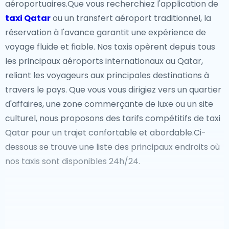
destination de premier choix pour le tourisme et
aéroportuaires.Que vous recherchiez l'application de
l'aventure.
taxi Qatar
ou un transfert aéroport traditionnel, la
réservation à l'avance garantit une expérience de
Hors des sentiers battus
voyage fluide et fiable. Nos taxis opèrent depuis tous
les principaux aéroports internationaux au Qatar,
Pour ceux qui recherchent des trésors cachés, le
reliant les voyageurs aux principales destinations à
Qatar a beaucoup à offrir. Les mangroves d'Al Thakira
travers le pays. Que vous vous dirigiez vers un quartier
offrent une retraite paisible pour le kayak et
d'affaires, une zone commerçante de luxe ou un site
l'observation des oiseaux, tandis que le village
culturel, nous proposons des tarifs compétitifs de taxi
abandonné d'Al Jumail offre un aperçu du passé du
Qatar pour un trajet confortable et abordable.Ci-
pays. Les amateurs de gastronomie peuvent explorer
dessous se trouve une liste des principaux endroits où
des plats traditionnels qataris comme le machboos et
nos taxis sont disponibles 24h/24.
les luqaimat dans des marchés locaux authentiques
ou dîner dans des restaurants de classe mondiale
proposant une cuisine internationale.
Pour les voyageurs arrivant au Qatar, un
taxi de