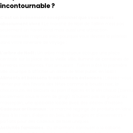
incontournable ?
C'est un événement exceptionnel que vous devez
absolument vivre !
Le marché de Noël de Tallinn n'est pas
seulement un favori local mais aussi une attraction
internationale majeure.Voici pourquoi vous devriez le prioriser
dans votre itinéraire de voyage :
L'arbre de Noël :
Un arbre majestueux occupe une place
centrale sur la place de la Vieille Ville, illuminé de centaines de
lumières scintillantes. Fait amusant : Tallinn a été la première
ville d'Europe à afficher un arbre de Noël public en 1441 !
Aliments et boissons traditionnels estoniens :
Laissez-vous
tenter par des favoris des fêtes comme le boudin noir, la
choucroute, les biscuits au pain d'épices et le vin chaud (connu
localement sous le nom de glögi). N'oubliez pas de goûter au
massepain, une spécialité locale avec des siècles d'histoire.
Cadeaux artisanaux :
Le marché regorge de produits en laine
faits à la main, d'objets en bois, de bougies et d'ornements -
parfaits pour des cadeaux de Noël uniques.
Activités familiales :
Du charmant carrousel à la cabane