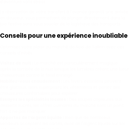
d'aventure sans stress.
La réservation de votre transfert à l'avance garantit une arrivée
en douceur, vous permettant de plonger directement dans la
joie festive sans vous soucier de la logistique des transports.
Conseils pour une expérience inoubliable
Optimisez votre plaisir au marché de Noël de Tallinn avec ces
conseils d'initiés :
Visitez de nuit :
Le marché est particulièrement magique
après la tombée de la nuit lorsque les lumières créent une lueur
chaleureuse contre le fond enneigé.
Habillez-vous chaudement :
Les hivers estoniens peuvent
être glaciaux, alors superposez les vêtements et portez des
chaussures confortables pour explorer.
Essayez les spécialités locales :
Des soupes copieuses aux
desserts sucrés, les offres culinaires du marché sont un point
fort à ne pas manquer.
Apportez de l'argent liquide :
Bien que de nombreux
vendeurs acceptent les cartes, avoir de l'argent liquide sur soi