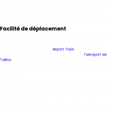
confortable du Père Noël, les enfants et les adultes trouveront
de quoi profiter.
Ambiance enchanteresse :
Le mélange d'architecture
médiévale, de décorations festives et de musique live crée une
ambiance magique difficile à égaler ailleurs en Europe.
Facilité de déplacement
Se rendre à Tallinn est simple, grâce à d'excellentes options de
transport.Une fois que vous arrivez, la navigation dans la ville
est sans effort avec l'aide de
Airport Taxis
. Ils offrent des
services de transfert fiables et confortables de
l'aéroport de
Tallinn
vers n'importe quelle destination dans la ville ou au-delà.
Pourquoi les choisir?Avec
Airport Taxis Estonia
, vous pouvez
profiter de :
Des chauffeurs professionnels familiers avec les routes et les
repères de Tallinn.
Une variété d'options de véhicules pour les voyageurs en solo,
les familles ou les groupes.
Des tarifs abordables et transparents sans frais cachés.
La commodité du service porte-à-porte, garantissant un début