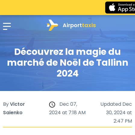
Airport
taxis
Découvrez la magie du
marché de Noël de Tallinn
2024
By
Victor
Dec 07,
Updated Dec
Saienko
2024 at 7:18 AM
30, 2024 at
2:47 PM