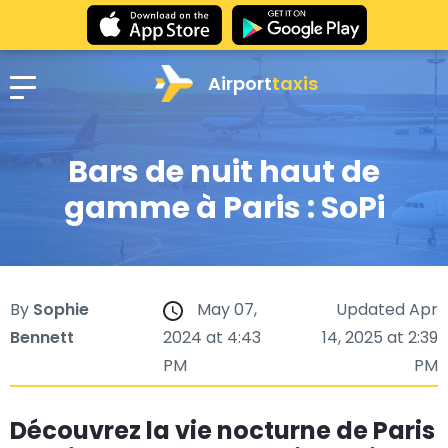
Airport
taxis
Bars de nuit haut de
gamme à Paris : SoPi
By
Sophie
May 07,
Updated Apr
Bennett
2024 at 4:43
14, 2025 at 2:39
PM
PM
Découvrez la vie nocturne de Paris