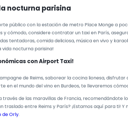
da nocturna parisina
porte público con la estación de metro Place Monge a poca 
s y cómodo, considere contratar un taxi en París, asegur
as tentadoras, comida deliciosa, música en vivo y karaoke
 vida nocturna parisina!
ronómicas con Airport Taxi!
mpagne de Reims, saborear la cocina lionesa, disfrutar d
te en el mundo del vino en Burdeos, te llevaremos cómod
 a través de las maravillas de Francia, recomendándote l
 un traslado entre Reims y París? ¡Estamos aquí para ti!
o de Orly
.