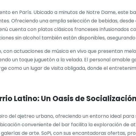
ento en París. Ubicado a minutos de Notre Dame, este bar
es. Ofreciendo una amplia selección de bebidas, desde c
enú cuenta con platos clásicos franceses infusionados c
ones sin alcohol también están disponibles, asegurando l
rio, con actuaciones de música en vivo que presentan melo
ndo un toque juguetón a la velada. El personal amable g
 como un lugar de visita obligada, donde el entretenimie
rrio Latino: Un Oasis de Socializació
spiro del ajetreo urbano, ofreciendo un entorno ideal para 
bicación conveniente del bar facilita la exploración de a
galerías de arte. SoPi, con sus encantadoras ofertas, pro