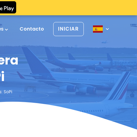
es
Contacto
INICIAR
era
i
: SoPi