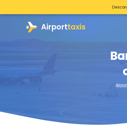
Descarg
Airport
taxis
Ba
Airpor