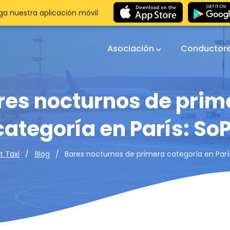
a nuestra aplicación móvil
Asociación
Conductor
res nocturnos de prim
categoría en París: SoP
Bares nocturnos de primera categoría en París
t Taxi
Blog