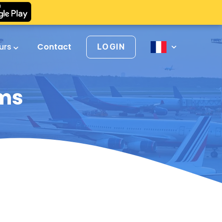
urs
Contact
LOGIN
ims