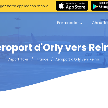
gez notre application mobile
Partenariat
Chauffe
roport d'Orly vers Re
Aéroport d'Orly vers Reims
Airport Taxis
France