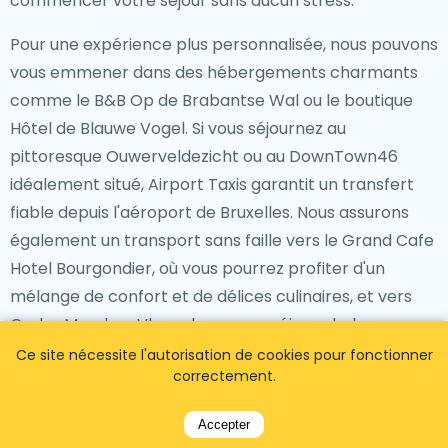
commencer votre séjour sans aucun stress.
Pour une expérience plus personnalisée, nous pouvons
vous emmener dans des hébergements charmants
comme le B&B Op de Brabantse Wal ou le boutique
Hôtel de Blauwe Vogel. Si vous séjournez au
pittoresque Ouwerveldezicht ou au DownTown46
idéalement situé, Airport Taxis garantit un transfert
fiable depuis l'aéroport de Bruxelles. Nous assurons
également un transport sans faille vers le Grand Cafe
Hotel Bourgondier, où vous pourrez profiter d'un
mélange de confort et de délices culinaires, et vers
Onder Moeders Vleugels pour un séjour chaleureux.
Peu importe l'hôtel que vous avez choisi, notre service
Ce site nécessite l'autorisation de cookies pour fonctionner
correctement.
dévoué vous assure d'atteindre votre destination
confortablement et à temps. Réservez votre
Accepter
transfert avec Airport Taxis et profitez de la