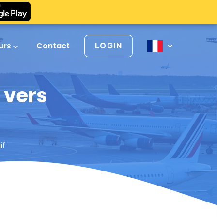
urs
Contact
LOGIN
 vers
if