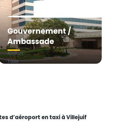
en
taxi
grâce
Gouvernement /
à nos
prix
Ambassade
fixes
Airport
abordables,
Taxis
des
vous
voitures
propose
bien
une
entretenues,
navette
des
d’aéroport
chauffeurs
privée,
professionnels
es d’aéroport en taxi à Villejuif
VIP
et
ou
une