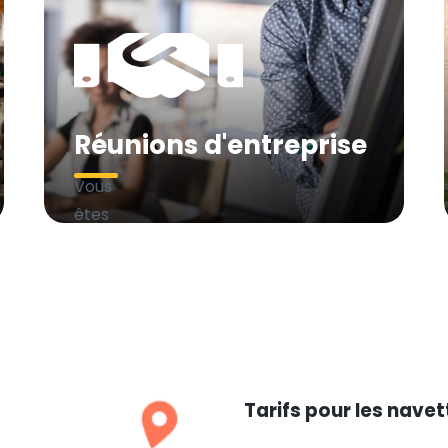
Réunions d'entreprise
Vous
êtes
à
Villejuif
pour
un
rendez-
vous
Tarifs pour les navett
d’affaires
ou