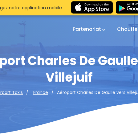
gez notre application mobile
Partenariat
Chauffe
port Charles De Gaulle
Villejuif
Aéroport Charles De Gaulle vers Villeju
irport Taxis
France