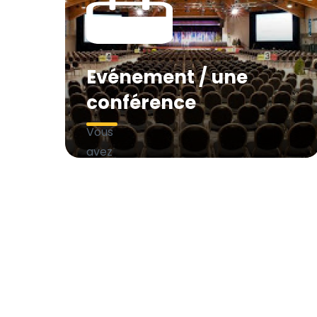
Evénement / une
conférence
Vous
avez
un
événement,
un
concert,
une
fête
d’entreprise
ou