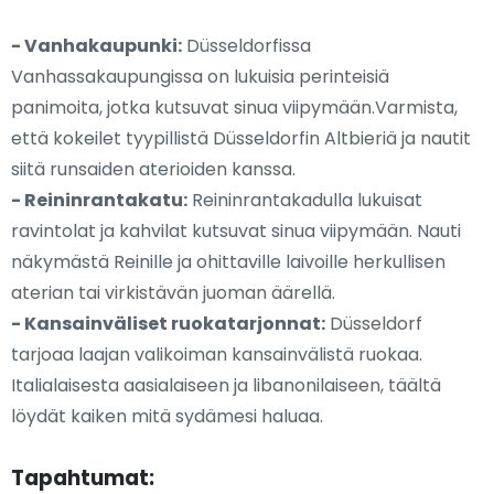
- Vanhakaupunki:
Düsseldorfissa
Vanhassakaupungissa on lukuisia perinteisiä
panimoita, jotka kutsuvat sinua viipymään.Varmista,
että kokeilet tyypillistä Düsseldorfin Altbieriä ja nautit
siitä runsaiden aterioiden kanssa.
- Reininrantakatu:
Reininrantakadulla lukuisat
ravintolat ja kahvilat kutsuvat sinua viipymään. Nauti
näkymästä Reinille ja ohittaville laivoille herkullisen
aterian tai virkistävän juoman äärellä.
- Kansainväliset ruokatarjonnat:
Düsseldorf
tarjoaa laajan valikoiman kansainvälistä ruokaa.
Italialaisesta aasialaiseen ja libanonilaiseen, täältä
löydät kaiken mitä sydämesi haluaa.
Tapahtumat: