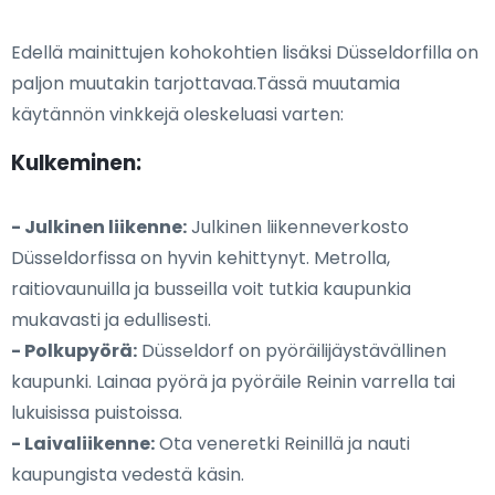
Edellä mainittujen kohokohtien lisäksi Düsseldorfilla on
paljon muutakin tarjottavaa.Tässä muutamia
käytännön vinkkejä oleskeluasi varten:
Kulkeminen:
- Julkinen liikenne:
Julkinen liikenneverkosto
Düsseldorfissa on hyvin kehittynyt. Metrolla,
raitiovaunuilla ja busseilla voit tutkia kaupunkia
mukavasti ja edullisesti.
- Polkupyörä:
Düsseldorf on pyöräilijäystävällinen
kaupunki. Lainaa pyörä ja pyöräile Reinin varrella tai
lukuisissa puistoissa.
- Laivaliikenne:
Ota veneretki Reinillä ja nauti
kaupungista vedestä käsin.