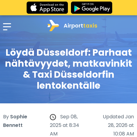
Airport
taxis
Löydä Düsseldorf: Parhaat
nähtävyydet, matkavinkit
& Taxi Düsseldorfin
lentokentälle
By
Sophie
Sep 08,
Updated Jan
Bennett
2025 at 8:34
28, 2026 at
AM
10:08 AM