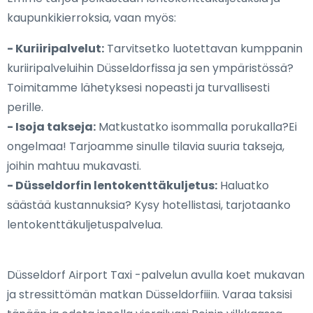
kaupunkikierroksia, vaan myös:
- Kuriiripalvelut:
Tarvitsetko luotettavan kumppanin
kuriiripalveluihin Düsseldorfissa ja sen ympäristössä?
Toimitamme lähetyksesi nopeasti ja turvallisesti
perille.
- Isoja takseja:
Matkustatko isommalla porukalla?Ei
ongelmaa! Tarjoamme sinulle tilavia suuria takseja,
joihin mahtuu mukavasti.
- Düsseldorfin lentokenttäkuljetus:
Haluatko
säästää kustannuksia? Kysy hotellistasi, tarjotaanko
lentokenttäkuljetuspalvelua.
Düsseldorf Airport Taxi -palvelun avulla koet mukavan
ja stressittömän matkan Düsseldorfiiin. Varaa taksisi