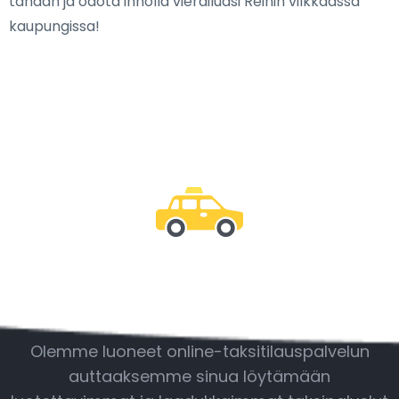
tänään ja odota innolla vierailuasi Reinin vilkkaassa
kaupungissa!
Ole mukana
Olemme luoneet online-taksitilauspalvelun
auttaaksemme sinua löytämään