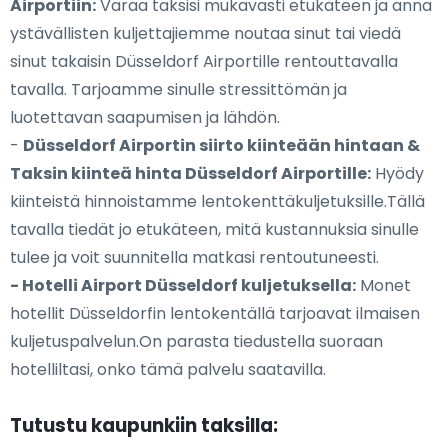
Airportiin:
Varaa taksisi mukavasti etukäteen ja anna
ystävällisten kuljettajiemme noutaa sinut tai viedä
sinut takaisin Düsseldorf Airportille rentouttavalla
tavalla. Tarjoamme sinulle stressittömän ja
luotettavan saapumisen ja lähdön.
-
Düsseldorf Airportin siirto kiinteään hintaan &
Taksin kiinteä hinta Düsseldorf Airportille:
Hyödy
kiinteistä hinnoistamme lentokenttäkuljetuksille.Tällä
tavalla tiedät jo etukäteen, mitä kustannuksia sinulle
tulee ja voit suunnitella matkasi rentoutuneesti.
- Hotelli Airport Düsseldorf kuljetuksella:
Monet
hotellit Düsseldorfin lentokentällä tarjoavat ilmaisen
kuljetuspalvelun.On parasta tiedustella suoraan
hotelliltasi, onko tämä palvelu saatavilla.
Tutustu kaupunkiin taksilla: