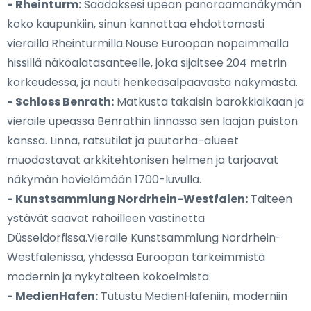
- Rheinturm:
Saadaksesi upean panoraamanäkymän
koko kaupunkiin, sinun kannattaa ehdottomasti
vierailla Rheinturmilla.Nouse Euroopan nopeimmalla
hissillä näköalatasanteelle, joka sijaitsee 204 metrin
korkeudessa, ja nauti henkeäsalpaavasta näkymästä.
- Schloss Benrath:
Matkusta takaisin barokkiaikaan ja
vieraile upeassa Benrathin linnassa sen laajan puiston
kanssa. Linna, ratsutilat ja puutarha-alueet
muodostavat arkkitehtonisen helmen ja tarjoavat
näkymän hovielämään 1700-luvulla.
- Kunstsammlung Nordrhein-Westfalen:
Taiteen
ystävät saavat rahoilleen vastinetta
Düsseldorfissa.Vieraile Kunstsammlung Nordrhein-
Westfalenissa, yhdessä Euroopan tärkeimmistä
modernin ja nykytaiteen kokoelmista.
- MedienHafen:
Tutustu MedienHafeniin, moderniin