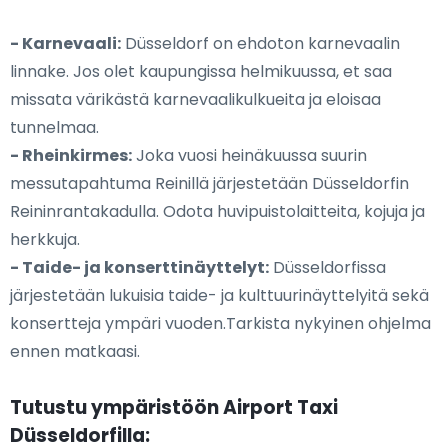
- Karnevaali:
Düsseldorf on ehdoton karnevaalin
linnake. Jos olet kaupungissa helmikuussa, et saa
missata värikästä karnevaalikulkueita ja eloisaa
tunnelmaa.
- Rheinkirmes:
Joka vuosi heinäkuussa suurin
messutapahtuma Reinillä järjestetään Düsseldorfin
Reininrantakadulla. Odota huvipuistolaitteita, kojuja ja
herkkuja.
- Taide- ja konserttinäyttelyt:
Düsseldorfissa
järjestetään lukuisia taide- ja kulttuurinäyttelyitä sekä
konsertteja ympäri vuoden.Tarkista nykyinen ohjelma
ennen matkaasi.
Tutustu ympäristöön Airport Taxi
Düsseldorfilla: