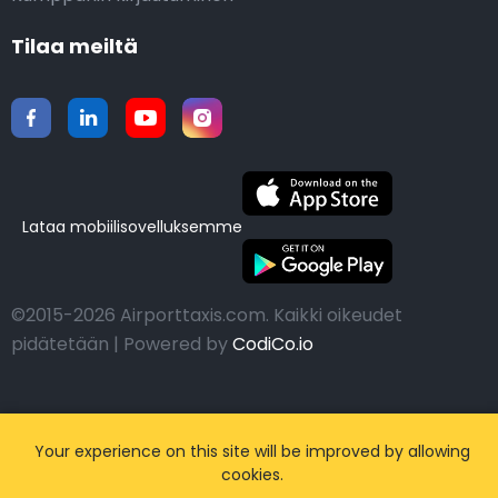
Tilaa meiltä
Lataa mobiilisovelluksemme
©2015-2026 Airporttaxis.com.
Kaikki oikeudet
pidätetään | Powered by
CodiCo.io
Your experience on this site will be improved by allowing
cookies.