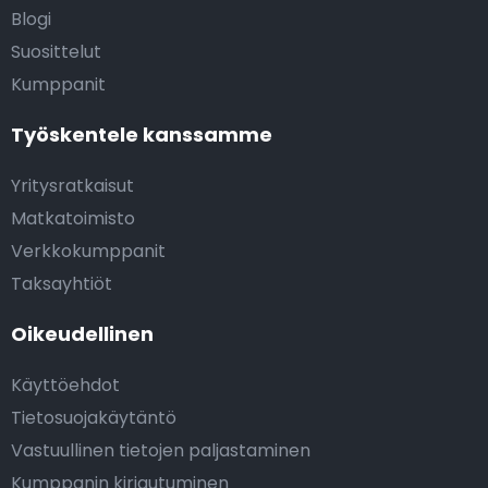
Blogi
Suosittelut
Kumppanit
Työskentele kanssamme
Yritysratkaisut
Matkatoimisto
Verkkokumppanit
Taksayhtiöt
Oikeudellinen
Käyttöehdot
Tietosuojakäytäntö
Vastuullinen tietojen paljastaminen
Kumppanin kirjautuminen