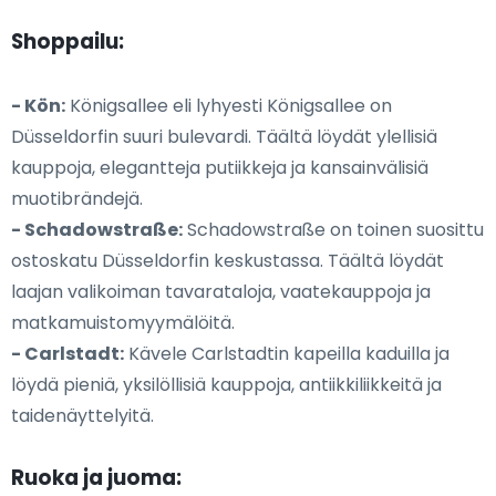
Shoppailu:
- Kön:
Königsallee eli lyhyesti Königsallee on
Düsseldorfin suuri bulevardi. Täältä löydät ylellisiä
kauppoja, elegantteja putiikkeja ja kansainvälisiä
muotibrändejä.
- Schadowstraße:
Schadowstraße on toinen suosittu
ostoskatu Düsseldorfin keskustassa. Täältä löydät
laajan valikoiman tavarataloja, vaatekauppoja ja
matkamuistomyymälöitä.
- Carlstadt:
Kävele Carlstadtin kapeilla kaduilla ja
löydä pieniä, yksilöllisiä kauppoja, antiikkiliikkeitä ja
taidenäyttelyitä.
Ruoka ja juoma: