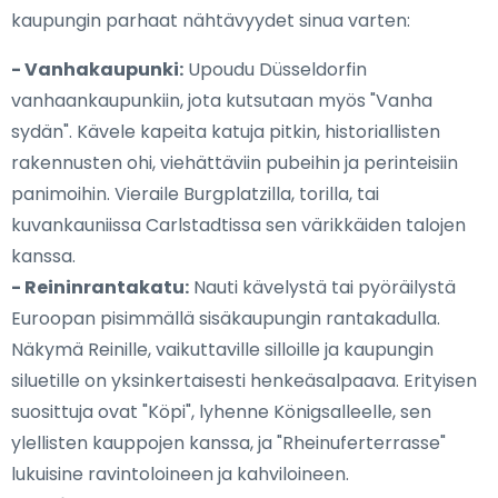
kaupungin parhaat nähtävyydet sinua varten:
- Vanhakaupunki:
Upoudu Düsseldorfin
vanhaankaupunkiin, jota kutsutaan myös "Vanha
sydän". Kävele kapeita katuja pitkin, historiallisten
rakennusten ohi, viehättäviin pubeihin ja perinteisiin
panimoihin. Vieraile Burgplatzilla, torilla, tai
kuvankauniissa Carlstadtissa sen värikkäiden talojen
kanssa.
- Reininrantakatu:
Nauti kävelystä tai pyöräilystä
Euroopan pisimmällä sisäkaupungin rantakadulla.
Näkymä Reinille, vaikuttaville silloille ja kaupungin
siluetille on yksinkertaisesti henkeäsalpaava. Erityisen
suosittuja ovat "Köpi", lyhenne Königsalleelle, sen
ylellisten kauppojen kanssa, ja "Rheinuferterrasse"
lukuisine ravintoloineen ja kahviloineen.