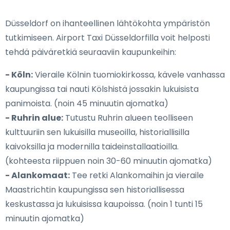
Düsseldorf on ihanteellinen lähtökohta ympäristön
tutkimiseen. Airport Taxi Düsseldorfilla voit helposti
tehdä päiväretkiä seuraaviin kaupunkeihin:
- Köln:
Vieraile Kölnin tuomiokirkossa, kävele vanhassa
kaupungissa tai nauti Kölshistä jossakin lukuisista
panimoista. (noin 45 minuutin ajomatka)
- Ruhrin alue:
Tutustu Ruhrin alueen teolliseen
kulttuuriin sen lukuisilla museoilla, historiallisilla
kaivoksilla ja modernilla taideinstallaatioilla.
(kohteesta riippuen noin 30-60 minuutin ajomatka)
- Alankomaat:
Tee retki Alankomaihin ja vieraile
Maastrichtin kaupungissa sen historiallisessa
keskustassa ja lukuisissa kaupoissa. (noin 1 tunti 15
minuutin ajomatka)