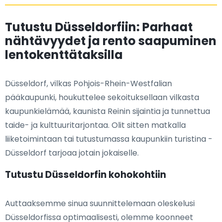
Tutustu Düsseldorfiin: Parhaat
nähtävyydet ja rento saapuminen
lentokenttätaksilla
Düsseldorf, vilkas Pohjois-Rhein-Westfalian
pääkaupunki, houkuttelee sekoituksellaan vilkasta
kaupunkielämää, kaunista Reinin sijaintia ja tunnettua
taide- ja kulttuuritarjontaa. Olit sitten matkalla
liiketoimintaan tai tutustumassa kaupunkiin turistina -
Düsseldorf tarjoaa jotain jokaiselle.
Tutustu Düsseldorfin kohokohtiin
Auttaaksemme sinua suunnittelemaan oleskelusi
Düsseldorfissa optimaalisesti, olemme koonneet