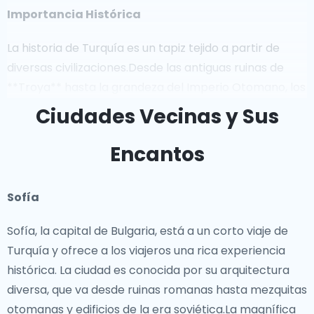
Importancia Histórica
La historia de Turquía es un tapiz tejido a partir de
diversas civilizaciones.Desde las antiguas ruinas de
**Troya** hasta la grandeza del Imperio Otomano, los
hitos históricos de Turquía ofrecen una visión de su
Ciudades Vecinas y Sus
diverso pasado. La antigua ciudad de **Éfeso**, hogar
del Templo de Artemisa, una de las Siete Maravillas
Encantos
del Mundo Antiguo, y **Capadocia**, con sus
formaciones rocosas y cuevas habitadas, son destinos
Sofía
imprescindibles para los entusiastas de la historia. La
Península de **Gallipoli**, un lugar de gran
Sofía, la capital de Bulgaria, está a un corto viaje de
importancia en la Primera Guerra Mundial, sirve como
Turquía y ofrece a los viajeros una rica experiencia
un solemne recordatorio del papel de Turquía en la
histórica. La ciudad es conocida por su arquitectura
historia global.
diversa, que va desde ruinas romanas hasta mezquitas
otomanas y edificios de la era soviética.La magnífica