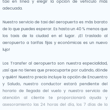
una animada vida nocturna y sitios históricos como el
taxi en línea y elegir la opción de vehículo más
Cada una de estas ciudades vecinas contribuye al rico
**Castillo de Bodrum** y el **Teatro Antiguo**. Ya sea
adecuada.
tapiz cultural e histórico de la región.Ya sea que estés
tomando el sol, explorando las ruinas antiguas o
explorando las vibrantes calles de Sofía, haciendo
disfrutando de mariscos frescos junto al mar, Bodrum
Nuestro servicio de taxi del aeropuerto es más barato
senderismo en las montañas cercanas, o admirando
ofrece una experiencia inolvidable.
de lo que puedes esperar. Es hasta un 40 % menos que
las grandes mezquitas de Edirne, estas ciudades
los taxis de la ciudad en el lugar. ¡El traslado al
ofrecen experiencias enriquecedoras a solo un corto
Turquía es un país de contrastes, donde Oriente se
aeropuerto a tarifas fijas y económicas es un nuevo
viaje desde Turquía.
encuentra con Occidente, lo antiguo se encuentra
lujo!
con lo moderno y la belleza natural se encuentra con
el esplendor arquitectónico. Ya sea paseando por
Los Transfer al aeropuerto son nuestra especialidad,
bulliciosas ciudades, relajándose en impresionantes
¡así que no tienes que preocuparte por cuándo, dónde
playas o explorando ruinas antiguas, Turquía garantiza
y quién! Nuestro precio incluye la opción de Encuentro
un viaje notable lleno de aventura y descubrimiento.
y Saludo, nuestro conductor estará pendiente del
horario de llegada del vuelo y nuestro servicio de
atención al cliente te proporcionará ayuda y
asesoramiento las 24 horas del día, los 7 días de la