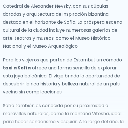
Lugares icónicos
Catedral de Alexander Nevsky, con sus cúpulas
doradas y arquitectura de inspiración bizantina,
Turquía está bendecida con paisajes diversos y
destaca en el horizonte de Sofía. La próspera escena
lugares impresionantes. El horizonte de **Estambul**,
cultural de la ciudad incluye numerosas galerías de
con sus magníficas mezquitas y palacios, ofrece un
arte, teatros y museos, como el Museo Histórico
dramático contraste con la belleza natural de los
Nacional y el Museo Arqueológico.
globos aerostáticos de **Capadocia** y las terrazas
de travertino blanco de **Pamukkale**. Los
Para los viajeros que parten de Estambul, un cómodo
encantadores pueblos costeros de **Antalya** y
taxi a Sofía
ofrece una forma sencilla de explorar
**Bodrum** ofrecen lujosos resorts, mientras que las
esta joya balcánica. El viaje brinda la oportunidad de
playas a lo largo de la **Costa Turquesa** brindan
descubrir la rica historia y belleza natural de un país
aguas cristalinas y paisajes pintorescos. Para los
vecino sin complicaciones.
aficionados a la historia, lugares como **Éfeso** y
**Hierápolis** son un testimonio del legado antiguo de
Sofía también es conocida por su proximidad a
Turquía.
maravillas naturales, como la montaña Vitosha, ideal
para hacer senderismo y esquiar. A lo largo del año, la
Por caminos menos transitados