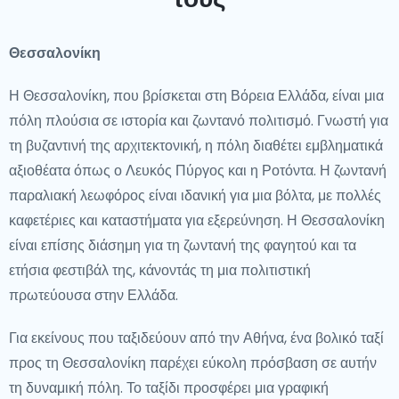
εντυπωσιακή γκάμα αξιοθέατων. Το Μουσείο της
Ακρόπολης, που παρουσιάζει αρχαία αντικείμενα, είναι μια
Θεσσαλονίκη
απαραίτητη επίσκεψη για τους λάτρεις της ιστορίας. Για
Η Θεσσαλονίκη, που βρίσκεται στη Βόρεια Ελλάδα, είναι μια
όσους αναζητούν φυσική ομορφιά, τα γραφικά τοπία των
πόλη πλούσια σε ιστορία και ζωντανό πολιτισμό. Γνωστή για
βράχων των Μετεώρων και οι εκπληκτικές παραλίες της
τη βυζαντινή της αρχιτεκτονική, η πόλη διαθέτει εμβληματικά
Ζακύνθου προσφέρουν μαγευτικές θέατα.
αξιοθέατα όπως ο Λευκός Πύργος και η Ροτόντα. Η ζωντανή
Πέρα από τον Τουριστικό Μονοπάτι
παραλιακή λεωφόρος είναι ιδανική για μια βόλτα, με πολλές
καφετέριες και καταστήματα για εξερεύνηση. Η Θεσσαλονίκη
Αν επιθυμείτε να εξερευνήσετε την πιο ήσυχη πλευρά της
είναι επίσης διάσημη για τη ζωντανή της φαγητού και τα
Ελλάδας, οι περιοχές του Πηλίου και της Νάξου
ετήσια φεστιβάλ της, κάνοντάς τη μια πολιτιστική
προσφέρουν γοητεία και γαλήνη. Το Πήλιο, με τα πυκνά
πρωτεύουσα στην Ελλάδα.
δάση και τα παραδοσιακά χωριά, είναι ιδανικό για λάτρεις
του πεζοπορίας, ενώ η Νάξος διαθέτει όμορφες παραλίες και
Για εκείνους που ταξιδεύουν από την Αθήνα, ένα βολικό ταξί
πλούσια τοπική κουλτούρα. Η άγρια ομορφιά της ελληνικής
προς τη Θεσσαλονίκη παρέχει εύκολη πρόσβαση σε αυτήν
χερσονήσου προσκαλεί τους περιπετειώδεις να
τη δυναμική πόλη. Το ταξίδι προσφέρει μια γραφική