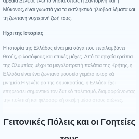
αρχαία Δελφοί, ενώ τα νησιά, όπως η Σαντορίνη και η
Μύκονος, είναι γνωστά για τα εκπληκτικά ηλιοβασιλέματα και
τη ζωντανή νυχτερινή ζωή τους.
Ηχοι της Ιστορίας
Η ιστορία της Ελλάδας είναι μια σάγα που περιλαμβάνει
θεούς, φιλοσόφους και επικές μάχες. Από τα αρχαία ερείπια
της Ολυμπίας μέχρι τα μεγαλοπρεπή παλάτια της Κρήτης, η
Ελλάδα είναι ένα ζωντανό μουσείο γεμάτο ιστορικά
μνημεία.Η γενέτειρα της δημοκρατίας, η Ελλάδα έχει
επηρεάσει σημαντικά τον δυτικό πολιτισμό, διαμορφώνοντας
την πολιτική και φιλοσοφική σκέψη μέσα στους αιώνες.
Αξέχαστα Αξιοθέατα
Γειτονικές Πόλεις και οι Γοητείες
Από το εμβληματικό Παρθενώνα στην Αθήνα μέχρι τα
τους
κρυστάλλινα νερά του Αιγαίου, η Ελλάδα προσφέρει μια