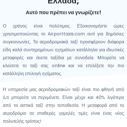
Ελλάδα;
πλούσια σε ιστορία και προσφέρει πολλούς βυζαντινούς
Αυτό που πρέπει να γνωρίζετε!
ναούς και ένα γοητευτικό παλιό κέντρο.
Ο χρόνος είναι πολύτιμος. Εξοικονομήστε ώρες
Κάθε μία από αυτές τις γειτονικές πόλεις ενισχύει τον
χρησιμοποιώντας το Airporttaxis.com αντί για δημόσιες
πλούσιο πολιτιστικό και ιστορικό ιστό της Ελλάδας,
συγκοινωνίες. Τα αεροδρομιακά ταξί προσφέρουν διάφορα
προσφέροντας στους ταξιδιώτες ευκαιρίες να εξερευνήσουν
είδη καλά συντηρημένων οχημάτων κατάλληλα για ιδιωτικές
πέρα ​​από τους δημοφιλείς προορισμούς. Είτε περιπλανιέστε
μεταφορές και άνετα ταξίδια με συνοδεία. Μπορείτε να
σε αρχαία ερείπια είτε απολαμβάνετε την τοπική κουζίνα, οι
κλείσετε το ταξί σας online και να επιλέξετε την πιο
πόλεις της Ελλάδας προσφέρουν ποικίλες εμπειρίες που θα
κατάλληλη επιλογή οχήματος.
σας καθηλώσουν.
Η υπηρεσία μας αεροδρομιακών ταξί είναι πιο φθηνή από
ό,τι μπορείτε να περιμένετε. Είναι μέχρι και 40% λιγότερο
από τα αστικά ταξί στην τοποθεσία. Η μεταφορά από το
αεροδρόμιο σε σταθερές χαμηλές τιμές είναι ένας νέος
πολυτελής τρόπος!