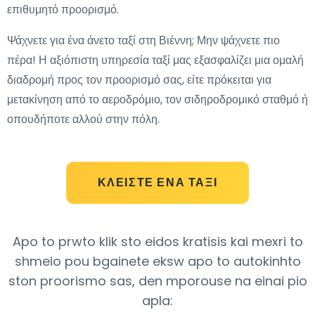
επιθυμητό προορισμό.
Ψάχνετε για ένα άνετο ταξί στη Βιέννη; Μην ψάχνετε πιο
πέρα! Η αξιόπιστη υπηρεσία ταξί μας εξασφαλίζει μια ομαλή
διαδρομή προς τον προορισμό σας, είτε πρόκειται για
μετακίνηση από το αεροδρόμιο, τον σιδηροδρομικό σταθμό ή
οπουδήποτε αλλού στην πόλη.
ΚΛΕΊΣΤΕ ΈΝΑ ΤΑΞΊ
Apo to prwto klik sto eidos kratisis kai mexri to
shmeio pou bgainete eksw apo to autokinhto
ston proorismo sas, den mporouse na einai pio
apla: