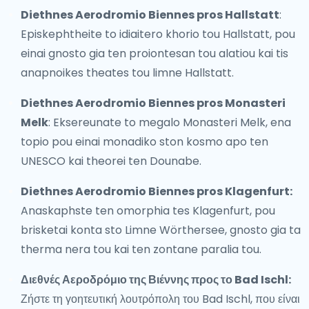
Diethnes Aerodromio Biennes pros Hallstatt
:
Episkephtheite to idiaitero khorio tou Hallstatt, pou
einai gnosto gia ten proiontesan tou alatiou kai tis
anapnoikes theates tou limne Hallstatt.
Diethnes Aerodromio Biennes pros Monasteri
Melk
: Eksereunate to megalo Monasteri Melk, ena
topio pou einai monadiko ston kosmo apo ten
UNESCO kai theorei ten Dounabe.
Diethnes Aerodromio Biennes pros Klagenfurt:
Anaskaphste ten omorphia tes Klagenfurt, pou
brisketai konta sto Limne Wörthersee, gnosto gia ta
therma nera tou kai ten zontane paralia tou.
Διεθνές Αεροδρόμιο της Βιέννης προς το Bad Ischl:
Ζήστε τη γοητευτική λουτρόπολη του Bad Ischl, που είναι