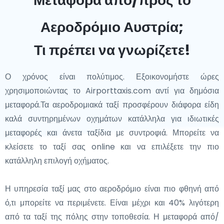
Μεταφορά από/προς το
επισκεφθείτε το Φρούριο Hohensalzburg και απολαύστε
το εντυπωσιακό Κάστρο της Μπρατισλάβα. Η Λιντς, που
την ευχάριστη ατμόσφαιρα που εμπνεύστηκε αμέτρητους
βρίσκεται κατά μήκος του ποταμού Δούναβη, γιορτάζεται για
Αεροδρόμιο Αυστρία;
συνθέτες.
τη δυναμική τέχνη της και το Κέντρο Ars Electronica.
Τι πρέπει να γνωρίζετε!
Η Αυστρία είναι μια χώρα γεμάτη εκπλήξεις, προσφέροντας
Κάθε μία από αυτές τις γειτονικές πόλεις συμβάλλει στον
τα πάντα από μουσεία παγκόσμιας κλάσης και ζωντανές
πλούσιο ιστορικό και πολιτιστικό αργαλειό της Κεντρικής
Ο χρόνος είναι πολύτιμος. Εξοικονομήστε ώρες
πόλεις μέχρι ήρεμη υπαίθρο και μαγευτικές αλπικές θέατρες.
Ευρώπης. Είτε εξερευνάτε τα θερμά λουτρά της
χρησιμοποιώντας το Airporttaxis.com αντί για δημόσια
Είτε απολαμβάνετε Wiener Schnitzel, απολαμβάνετε ένα
Βουδαπέστης είτε περιπλανιέστε στους δρόμους της
μεταφορά.Τα αεροδρομιακά ταξί προσφέρουν διάφορα είδη
κονσέρτο στη Βιέννη, είτε εξερευνάτε γοητευτικά χωριά, η
Μπρατισλάβα, αυτές οι πόλεις προσφέρουν ποικίλες και
καλά συντηρημένων οχημάτων κατάλληλα για ιδιωτικές
Αυστρία εγγυάται μια αξέχαστη εμπειρία.
εμπλουτιστικές εμπειρίες μόλις λίγα χιλιόμετρα μακριά από
μεταφορές και άνετα ταξίδια με συντροφιά. Μπορείτε να
την Αυστρία.
κλείσετε το ταξί σας online και να επιλέξετε την πιο
κατάλληλη επιλογή οχήματος.
Η υπηρεσία ταξί μας στο αεροδρόμιο είναι πιο φθηνή από
ό,τι μπορείτε να περιμένετε. Είναι μέχρι και 40% λιγότερη
από τα ταξί της πόλης στην τοποθεσία. Η μεταφορά από/