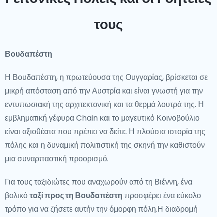
e Vjenës dhe qyteti historik i Grazit ofrojnë njohuri të
τους
thella në evolucionin artistik dhe arkitektural të vendit.
Vizat Ikonike
Βουδαπέστη
Nga peizazhet alpine të mahnitshme deri te qytetet
Η Βουδαπέστη, η πρωτεύουσα της Ουγγαρίας, βρίσκεται σε
historike, Austria është e mbushur me viza ikonike.
μικρή απόσταση από την Αυστρία και είναι γνωστή για την
Ringstrasse e Vjenës, me ndërtesat e saj
εντυπωσιακή της αρχιτεκτονική και τα θερμά λουτρά της. Η
impresionuese, dhe liqenet e bukura të
εμβληματική γέφυρα Chain και το μαγευτικό Κοινοβούλιο
Salzkammergut janë vetëm fillimi. Dashamirët e artit
είναι αξιοθέατα που πρέπει να δείτε. Η πλούσια ιστορία της
mund të eksplorojnë Pallatin Belvedere dhe Muzeun
πόλης και η δυναμική πολιτιστική της σκηνή την καθιστούν
Albertina, të cilat strehojnë vepra të mjeshtërve si
μια συναρπαστική προορισμό.
Klimt dhe Schiele. Dashamirët e natyrës do të
vlerësojnë peizazhet e mahnitshme të Alpeve
Για τους ταξιδιώτες που αναχωρούν από τη Βιέννη, ένα
Tyroleze dhe Luginës së Danubit, të përshtatshme për
βολικό
ταξί προς τη Βουδαπέστη
προσφέρει ένα εύκολο
ecje dhe qarkullim me biçikletë.
τρόπο για να ζήσετε αυτήν την όμορφη πόλη.Η διαδρομή