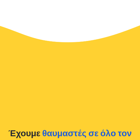
προσαρμογή, το σύστημα στέλνει επιβεβαίωση μέσω email.
Τα ταξί αεροδρομίου λειτουργούν σε όλα τα διεθνή
αεροδρόμια και λιμάνια κρουαζιέρας σε όλο τον κόσμο.
Η Αυστρία σε μια ματιά
Ψάχνετε για ένα ταξί αεροδρομίου στην Αυστρία; Γνωστή για
τα εκπληκτικά αλπικά τοπία της, τις ιστορικές πόλεις και τη
ζωντανή πολιτιστική της σκηνή, η Αυστρία παρέχει άμεση
πρόσβαση στα αεροδρόμιά της μέσω αξιόπιστων
υπηρεσιών ταξί. Είτε βρίσκεστε στη μαγευτική πόλη της
Βιέννης είτε στη γοητευτική πόλη της Σάλτσμπουργκ, τα ταξί
μας μπορούν να σας μεταφέρουν στο αεροδρόμιο γρήγορα,
ακόμη και με λίγη προειδοποίηση. Ωστόσο, σας συνιστούμε
να κάνετε κράτηση της μεταφοράς από το αεροδρόμιο σας
Έχουμε
θαυμαστές σε όλο τον
online μέσω της ιστοσελίδας μας για να εξασφαλίσετε μια