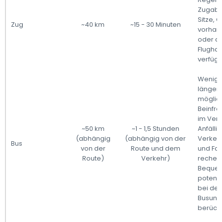
Zugabf
Sitze,
Zug
~40 km
~15 - 30 Minuten
vorhand
oder a
Flughaf
verfügb
Wenige
längere
möglic
Beinfr
im Verg
~50 km
~1 - 1,5 Stunden
Anfällig
(abhängig
(abhängig von der
Verkeh
Bus
von der
Route und dem
und Fah
Route)
Verkehr)
recherc
Bequem
potenz
bei der
Busunt
berücks