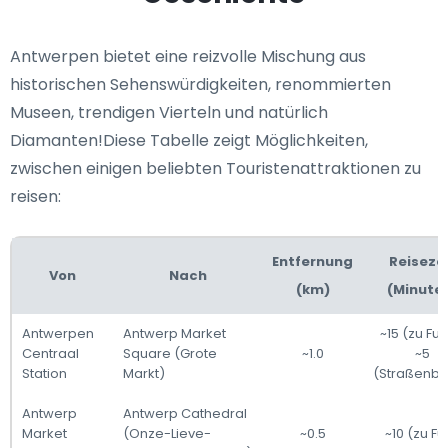
Antwerpen bietet eine reizvolle Mischung aus
historischen Sehenswürdigkeiten, renommierten
Museen, trendigen Vierteln und natürlich
Diamanten!Diese Tabelle zeigt Möglichkeiten,
zwischen einigen beliebten Touristenattraktionen zu
reisen:
Entfernung
Reiseze
Von
Nach
(km)
(Minute
Antwerpen
Antwerp Market
~15 (zu Fuß
Centraal
Square (Grote
~1.0
~5
Station
Markt)
(Straßenb
Antwerp
Antwerp Cathedral
Market
(Onze-Lieve-
~0.5
~10 (zu Fu