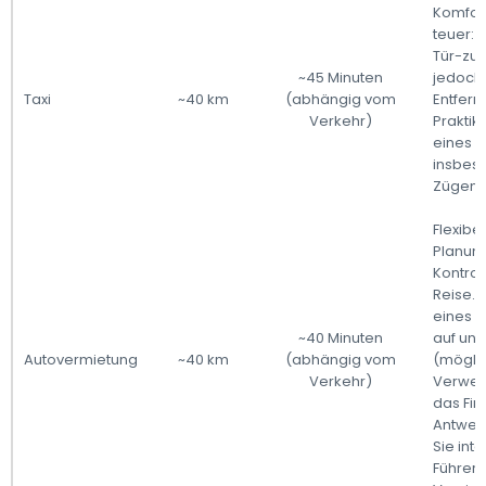
Komfort
teuer: 
Tür-zu-
~45 Minuten
jedoch 
Taxi
~40 km
(abhängig vom
Entfern
Verkehr)
Praktik
eines T
insbeso
Zügen.
Flexibe
Planung
Kontrol
Reise.E
eines A
~40 Minuten
auf un
Autovermietung
~40 km
(abhängig vom
(mögli
Verkehr)
Verwen
das Fin
Antwerp
Sie int
Führer