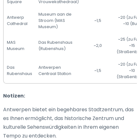
Square
Vrouwekathedraal)
Museum aan de
Antwerp
~20 (zu Fuß
Stroom (MAS
~1,5
Cathedral
~10 (Bus
Museum)
~25 (zu Fuß
MAS
Das Rubenshaus
~2,0
~15
Museum
(Rubenshuis)
(Straßenb
~20 (zu Fuß
Das
Antwerpen
~1,5
~10
Rubenshaus
Centraal Station
(Straßenb
Notizen:
Antwerpen bietet ein begehbares Stadtzentrum, das
es Ihnen ermöglicht, das historische Zentrum und
kulturelle Sehenswürdigkeiten in Ihrem eigenen
Tempo zu entdecken.