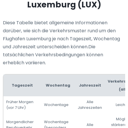
Luxemburg (LUX)
Diese Tabelle bietet allgemeine Informationen
darüber, wie sich die Verkehrsmuster rund um den
Flughafen Luxemburg je nach Tageszeit, Wochentag
und Jahreszeit unterscheiden können.Die
tatsächlichen Verkehrsbedingungen können
erheblich variieren.
Verkehrs
Tageszeit
Wochentag
Jahreszeit
(all
Früher Morgen
Alle
Wochentage
Leicht
(vor 7 Uhr)
Jahreszeiten
Mögli
Morgendlicher
Wochentage
Alle
stärkere
Berufsverkehr
(besonders