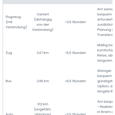
Am wenig
Variiert
bequem -
Flugzeug
(abhängig
erfordert
(mit
~3,5 Stunden
von der
zusätzlich
Verbindung)
Verbindung)
Planung u
Transfers
Mäßig be
komfortab
Zug
247 km
~5,5 Stunden
Reise, abe
langsamer
Weniger
bequem -
Bus
246 km
~6,5 Stunden
günstigste
Option, ab
längste Re
Am beque
312 km
- flexibles
(ungefähr,
in Ihrem e
Auto
abhängig
~3,5 Stunden