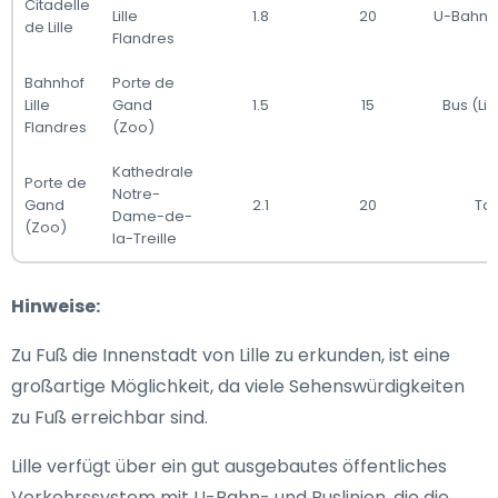
Citadelle
Lille
1.8
20
U-Bahn (L
de Lille
Flandres
Bahnhof
Porte de
Lille
Gand
1.5
15
Bus (Lin
Flandres
(Zoo)
Kathedrale
Porte de
Notre-
Gand
2.1
20
Tax
Dame-de-
(Zoo)
la-Treille
Hinweise:
Zu Fuß die Innenstadt von Lille zu erkunden, ist eine
großartige Möglichkeit, da viele Sehenswürdigkeiten
zu Fuß erreichbar sind.
Lille verfügt über ein gut ausgebautes öffentliches
Verkehrssystem mit U-Bahn- und Buslinien, die die