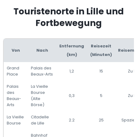
Touristenorte in Lille und
Fortbewegung
Entfernung
Reisezeit
Von
Nach
Reiseme
(km)
(Minuten)
Grand
Palais des
1,2
15
Zu F
Place
Beaux-Arts
Palais
La Vieille
des
Bourse
0,3
5
Zu F
Beaux-
(Alte
Arts
Börse)
La Vieille
Citadelle
2.2
25
Spazie
Bourse
de Lille
Bahnhof