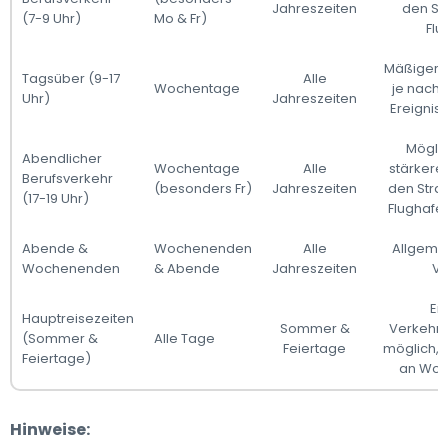
Jahreszeiten
den St
(7-9 Uhr)
Mo & Fr)
Flu
Mäßiger V
Tagsüber (9-17
Alle
Wochentage
je nach 
Uhr)
Jahreszeiten
Ereignis
Mögli
Abendlicher
Wochentage
Alle
stärkere
Berufsverkehr
(besonders Fr)
Jahreszeiten
den Stra
(17-19 Uhr)
Flughafe
Abende &
Wochenenden
Alle
Allgemei
Wochenenden
& Abende
Jahreszeiten
Ve
Er
Hauptreisezeiten
Sommer &
Verkehr
(Sommer &
Alle Tage
Feiertage
möglich, 
Feiertage)
an Wo
Hinweise: