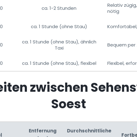
Relativ zügi
70
ca. 1-2 Stunden
nötig
70
ca. 1 Stunde (ohne Stau)
Komfortabel,
ca. 1 Stunde (ohne Stau), ähnlich
70
Bequem per A
Taxi
70
ca. 1 Stunde (ohne Stau), flexibel
Flexibel, er
iten zwischen Sehens
Soest
Entfernung
Durchschnittliche
l
Fortb