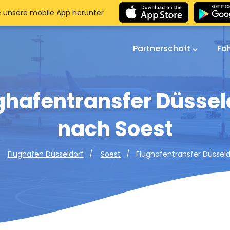
e unsere mobile App herunter
Partnerschaft
Fa
ghafentransfer Düssel
nach Soest
Flughafentransfer Düssel
Flughafen Düsseldorf
Soest