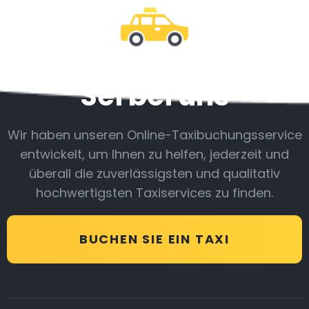
Sei bei uns
Wir haben unseren Online-Taxibuchungsservice
entwickelt, um Ihnen zu helfen, jederzeit und
überall die zuverlässigsten und qualitativ
hochwertigsten Taxiservices zu finden.
BUCHEN SIE EIN TAXI