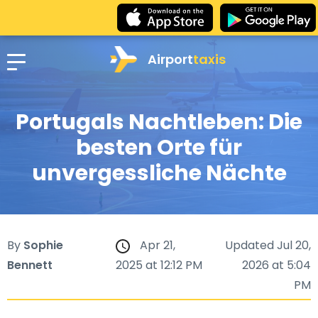
Airport
taxis
Portugals Nachtleben: Die
besten Orte für
unvergessliche Nächte
By
Sophie
Apr 21,
Updated Jul 20,
Bennett
2025 at 12:12 PM
2026 at 5:04
PM