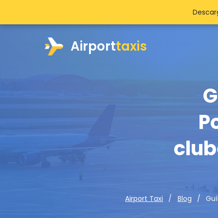
Descarg
Airport
taxis
G
P
club
Guí
Airport Taxi
Blog