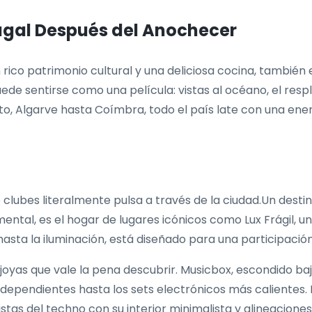
tugal Después del Anochecer
rico patrimonio cultural y una deliciosa cocina, también e
de sentirse como una película: vistas al océano, el respla
o, Algarve hasta Coímbra, todo el país late con una ene
 clubes literalmente pulsa a través de la ciudad.Un desti
ental, es el hogar de lugares icónicos como Lux Frágil, u
hasta la iluminación, está diseñado para una participació
joyas que vale la pena descubrir. Musicbox, escondido bajo
ndependientes hasta los sets electrónicos más calientes. 
ristas del techno con su interior minimalista y alineacione