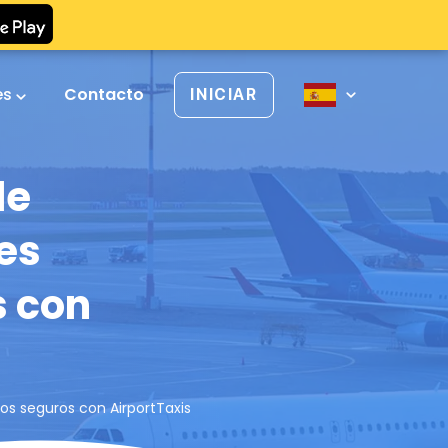
es
Contacto
INICIAR
de
es
s con
dos seguros con AirportTaxis