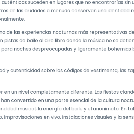
 más auténticas suceden en lugares que no encontrarías sin 
entros de las ciudades a menudo conservan una identidad 
ionalmente.
 una de las experiencias nocturnas más representativas 
 pistas de baile al aire libre donde la música no se detien
en para noches despreocupadas y ligeramente bohemias baj
d y autenticidad sobre los códigos de vestimenta, las zapa
 en un nivel completamente diferente. Las fiestas cland
 han convertido en una parte esencial de la cultura noct
ndidad musical, la energía del baile y el anonimato. En ta
, improvisaciones en vivo, instalaciones visuales y la se