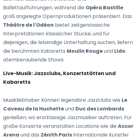
Ballettaufführungen, während die
Opéra Bastille
groß angelegte Opernproduktionen präsentiert. Das
Théâtre de l'Odéon
bietet zeitgenössische
Interpretationen klassischer Stücke, und für
diejenigen, die lebendige Unterhaltung suchen, liefern
die berühmten Kabaretts
Moulin Rouge
und
Lido
atemberaubende Shows.
Live-Musik: Jazzclubs, Konzertstätten und
Kabaretts
Musikliebhaber können legendäre Jazzclubs wie
Le
Caveau de la Huchette
und
Duc des Lombards
genießen, wo erstklassige Jazzmusiker auftreten. Für
große Konzerte veranstalten Locations wie die
Accor
Arena
und das
Zénith Paris
internationale Künstler