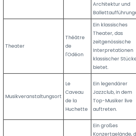
Architektur und
Ballettaufführung
Ein klassisches
Theater, das
Théâtre
zeitgenössische
Theater
de
Interpretationen
l'Odéon
klassischer Stück
bietet.
Le
Ein legendärer
Caveau
Jazzclub, in dem
Musikveranstaltungsort
de la
Top-Musiker live
Huchette
auftreten.
Ein großes
Konzertgelände, 