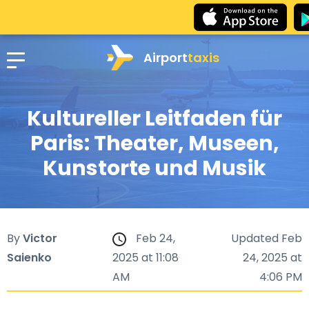
Airport
taxis
Kultureller Leitfaden für
Paris: Theater, Museen,
Kunstorte und Musik
By
Victor
Feb 24,
Updated Feb
Saienko
2025 at 11:08
24, 2025 at
AM
4:06 PM