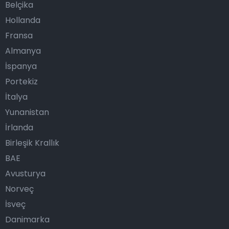
Belçika
Hollanda
Fransa
Almanya
İspanya
Portekiz
İtalya
Yunanistan
İrlanda
Birleşik Krallık
BAE
Avusturya
Norveç
İsveç
Danimarka