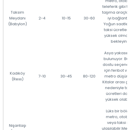
metro, otobü
teleferik gibi t
Taksim
taşıma araçlar
Meydanı
2-4
10-15
30-60
iyi bağlantılı
(Babylon)
Yoğun saatle
taksi ücretleri
yüksek olmas
bekleyin.
Asya yakasın
bulunuyor. Bü
dostu seçenek
için feribot v
Kadıköy
7-10
30-45
80-120
metro düşünü
(Rexx)
Kıtalar arası g
nedeniyle tak
ücretleri da
yüksek olabili
Lüks bir bölg
metro, otob
veya taksi il
Nişantaşı
ulaşılabilir.Mer