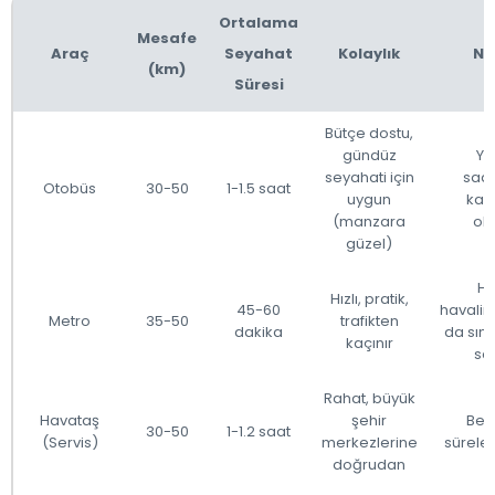
Ortalama
Mesafe
Araç
Seyahat
Kolaylık
No
(km)
Süresi
Bütçe dostu,
gündüz
Yo
seyahati için
saat
Otobüs
30-50
1-1.5 saat
uygun
kala
(manzara
ola
güzel)
He
Hızlı, pratik,
45-60
havali
Metro
35-50
trafikten
dakika
da sını
kaçınır
sağ
Rahat, büyük
Havataş
şehir
Bek
30-50
1-1.2 saat
(Servis)
merkezlerine
süreleri
doğrudan