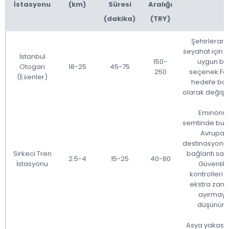
İstasyonu
(km)
Süresi
Aralığı
(dakika)
(TRY)
Şehirlerara
seyahat için 
İstanbul
150-
uygun bir
Otogarı
18-25
45-75
250
seçenek.Far
(Esenler)
hedefe bağ
olarak değişeb
Eminönü
semtinde bulu
Avrupa
destinasyonla
Sirkeci Tren
bağlantı sağl
2.5-4
15-25
40-80
İstasyonu
Güvenlik
kontrolleri i
ekstra zam
ayırmayı
düşünün.
Asya yakası