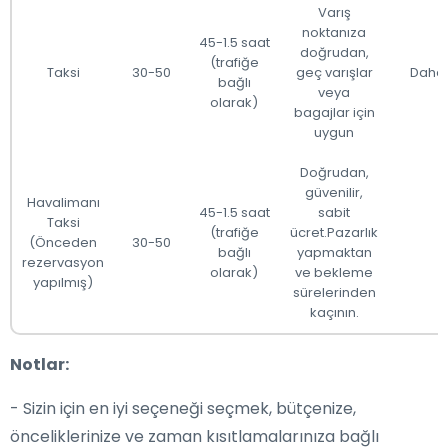
Varış
noktanıza
45-1.5 saat
doğrudan,
(trafiğe
Taksi
30-50
geç varışlar
Daha 
bağlı
veya
olarak)
bagajlar için
uygun
Doğrudan,
güvenilir,
Havalimanı
45-1.5 saat
sabit
Taksi
(trafiğe
ücret.Pazarlık
(Önceden
30-50
bağlı
yapmaktan
rezervasyon
olarak)
ve bekleme
yapılmış)
sürelerinden
kaçının.
Notlar:
- Sizin için en iyi seçeneği seçmek, bütçenize,
önceliklerinize ve zaman kısıtlamalarınıza bağlı