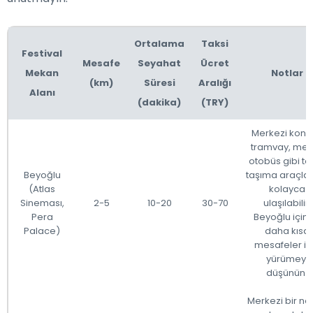
Ortalama
Taksi
Festival
Mesafe
Seyahat
Ücret
Mekan
Notlar
(km)
Süresi
Aralığı
Alanı
(dakika)
(TRY)
Merkezi konu
tramvay, met
otobüs gibi to
Beyoğlu
taşıma araçlar
(Atlas
kolayca
Sineması,
2-5
10-20
30-70
ulaşılabilir.
Pera
Beyoğlu için
Palace)
daha kısa
mesafeler iç
yürümeyi
düşünün.
Merkezi bir no