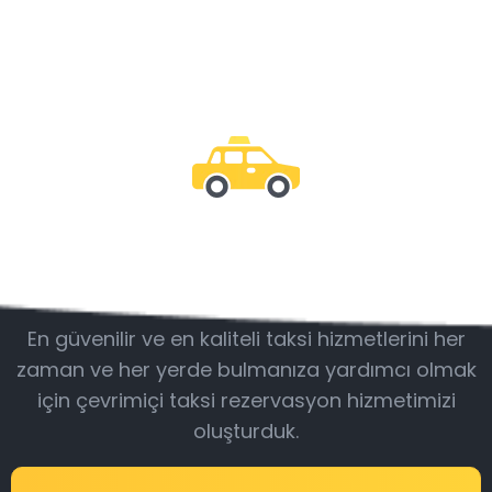
Bizimle olun
En güvenilir ve en kaliteli taksi hizmetlerini her
zaman ve her yerde bulmanıza yardımcı olmak
için çevrimiçi taksi rezervasyon hizmetimizi
oluşturduk.