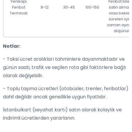
Yenikapı
Feribot biletl
Feribot
8-12
30-45
100-150
satın almak
Terminali
olası bekle
süreleri için
zaman ayırm
düşünün.
Notlar:
- Taksi ücret aralıkları tahminlere dayanmaktadır ve
günün saati, trafik ve seçilen rota gibi faktörlere bağlı
olarak değişebilir.
- Toplu taşıma ücretleri (otobüsler, trenler, feribotlar)
dahil değildir ancak genellikle uygun fiyatlıdır.
İstanbulkart (seyahat kartı) satın alarak kolaylık ve
indirimli ücretlerden yararlanın.