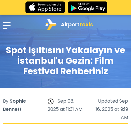
Airport
taxis
Spot Işıltısını Yakalayın ve
İstanbul'u Gezin: Film
Festival Rehberiniz
By
Sophie
Sep 08,
Updated Sep
Bennett
2025 at 11:31 AM
16, 2025 at 9:19
AM