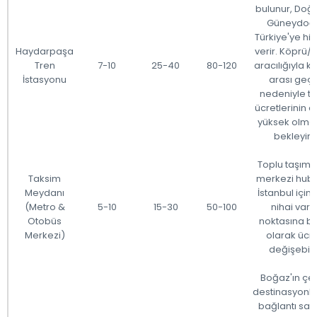
bulunur, Doğ
Güneydoğ
Türkiye'ye hi
Haydarpaşa
verir. Köprü/t
Tren
7-10
25-40
80-120
aracılığıyla kı
İstasyonu
arası geçi
nedeniyle ta
ücretlerinin 
yüksek olmas
bekleyin.
Toplu taşıma
Taksim
merkezi hub'ı
Meydanı
İstanbul için
(Metro &
5-10
15-30
50-100
nihai varış
Otobüs
noktasına ba
Merkezi)
olarak ücr
değişebilir
Boğaz'ın çeşi
destinasyonla
bağlantı sağl