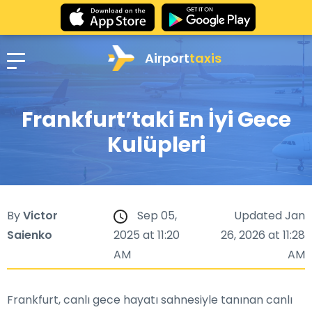
Airport
taxis
Frankfurt’taki En İyi Gece
Kulüpleri
By
Victor
Sep 05,
Updated Jan
Saienko
2025 at 11:20
26, 2026 at 11:28
AM
AM
Frankfurt, canlı gece hayatı sahnesiyle tanınan canlı