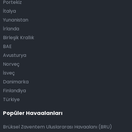
Portekiz
İtalya
Yunanistan
İrlanda
Birleşik Krallık
BAE
Avusturya
Norveç
İsveç
Danimarka
Finlandiya
Türkiye
Popüler Havaalanları
Brüksel Zaventem Uluslararası Havaalanı (BRU)