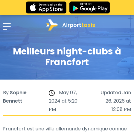
Airport
taxis
Meilleurs night-clubs à
Francfort
By
Sophie
May 07,
Updated Jan
Bennett
2024 at 5:20
26, 2026 at
PM
12:08 PM
Francfort est une ville allemande dynamique connue