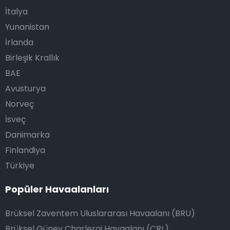
İtalya
Yunanistan
İrlanda
Birleşik Krallık
BAE
Avusturya
Norveç
İsveç
Danimarka
Finlandiya
Türkiye
Popüler Havaalanları
Brüksel Zaventem Uluslararası Havaalanı (BRU)
Brüksel Güney Charleroi Havaalanı (CRL)