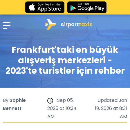
Airport
taxis
Frankfurt'taki en büyük
alışveriş merkezleri -
2023'te turistler için rehber
By
Sophie
Sep 05,
Updated Jan
Bennett
2025 at 10:34
19, 2026 at 8:31
AM
AM