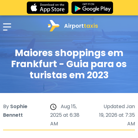
Airport
taxis
Maiores shoppings em
Frankfurt - Guia para os
turistas em 2023
By
Sophie
Aug 15,
Updated Jan
Bennett
2025 at 6:38
19, 2026 at 7:35
AM
AM