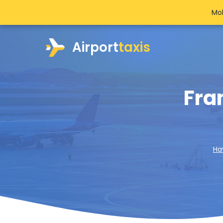
Mob
Airport
taxis
Fra
Ha