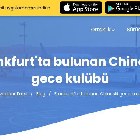
il uygulamamızı indirin
Ortaklık
Sürü
nkfurt'ta bulunan Chin
gece kulübü
Frankfurt'ta bulunan Chinaski gece kul
vaalanı Taksi
Blog