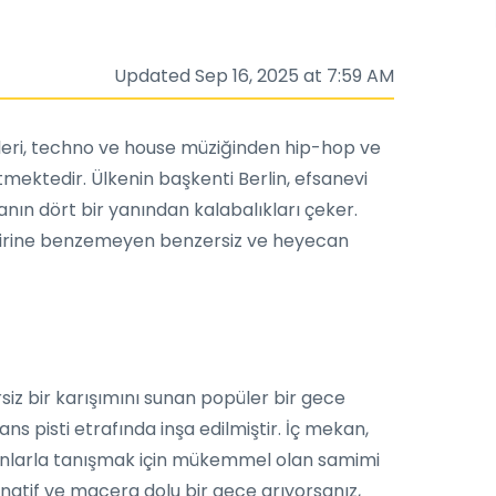
Updated Sep 16, 2025 at 7:59 AM
üpleri, techno ve house müziğinden hip-hop ve
etmektedir. Ülkenin başkenti Berlin, efsanevi
anın dört bir yanından kalabalıkları çeker.
hiçbirine benzemeyen benzersiz ve heyecan
siz bir karışımını sunan popüler bir gece
s pisti etrafında inşa edilmiştir. İç mekan,
nsanlarla tanışmak için mükemmel olan samimi
natif ve macera dolu bir gece arıyorsanız,