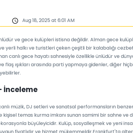
Aug 18, 2025 at 6:01 AM
ünlüdür ve gece kulüpleri istisna değildir. Alman gece kul
 yerli halkı ve turistleri çeken çeşitli bir kalabalığı cezb
nan canlı gece hayatı sahnesiyle özellikle ünlüdür ve düny
i ve flaş ışıkları arasında parti yapmaya gidenler, diğer 
ebilirler.
 - İnceleme
canlı müzik, DJ setleri ve sanatsal performansların benzer
 kişisel temas kurma imkanı sunan samimi bir sahne ve dan
ekorasyonla büyüleyicidir. Kulüp, sosyalleşmek ve yeni i
 uygun fiyatlıdır ve hizmet mükemmeldir.Frankfurt'ta alter