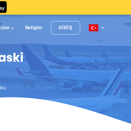
cüler
İletişim
GIRIŞ
aski
übü