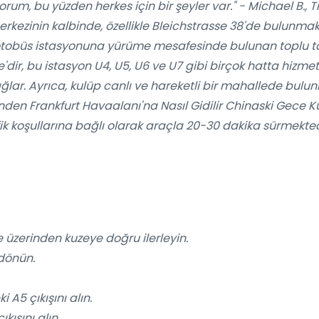
yorum, bu yüzden herkes için bir şeyler var." - Michael B., 
kezinin kalbinde, özellikle Bleichstrasse 38'de bulunmakt
 otobüs istasyonuna yürüme mesafesinde bulunan toplu taş
r, bu istasyon U4, U5, U6 ve U7 gibi birçok hatta hizmet 
lar. Ayrıca, kulüp canlı ve hareketli bir mahallede bulu
den Frankfurt Havaalanı'na Nasıl Gidilir Chinaski Gece K
fik koşullarına bağlı olarak araçla 20-30 dakika sürmektedi
üzerinden kuzeye doğru ilerleyin.
dönün.
A5 çıkışını alın.
ışını alın.