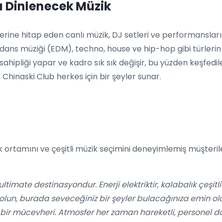
a Dinlenecek Müzik
klerine hitap eden canlı müzik, DJ setleri ve performansla
k dans müziği (EDM), techno, house ve hip-hop gibi türlerin 
 sahipliği yapar ve kadro sık sık değişir, bu yüzden keşfedi
Chinaski Club herkes için bir şeyler sunar.
ik ortamını ve çeşitli müzik seçimini deneyimlemiş müşteril
 ultimate destinasyondur. Enerji elektriktir, kalabalık çeşit
lun, burada seveceğiniz bir şeyler bulacağınıza emin olabil
bir mücevheri. Atmosfer her zaman hareketli, personel dost