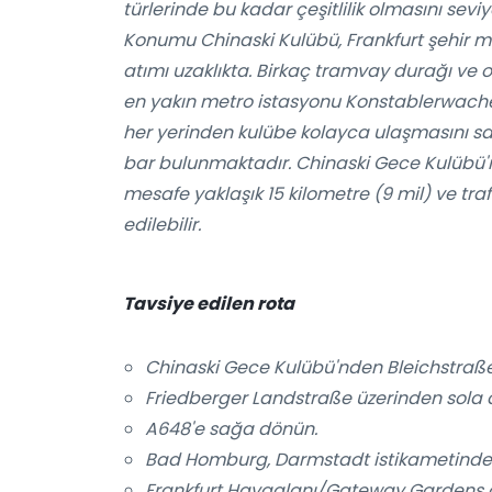
türlerinde bu kadar çeşitlilik olmasını sevi
Konumu Chinaski Kulübü, Frankfurt şehir mer
atımı uzaklıkta. Birkaç tramvay durağı ve
en yakın metro istasyonu Konstablerwache'di
her yerinden kulübe kolayca ulaşmasını sağ
bar bulunmaktadır. Chinaski Gece Kulübü'n
mesafe yaklaşık 15 kilometre (9 mil) ve tra
edilebilir.
Tavsiye edilen rota
Chinaski Gece Kulübü'nden Bleichstraße 
Friedberger Landstraße üzerinden sola 
A648'e sağa dönün.
Bad Homburg, Darmstadt istikametindeki 
Frankfurt Havaalanı/Gateway Gardens çık