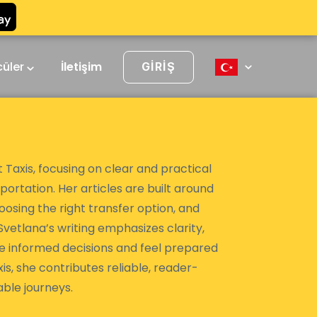
cüler
İletişim
GIRIŞ
 Taxis, focusing on clear and practical
portation. Her articles are built around
hoosing the right transfer option, and
vetlana’s writing emphasizes clarity,
ake informed decisions and feel prepared
is, she contributes reliable, reader-
ble journeys.