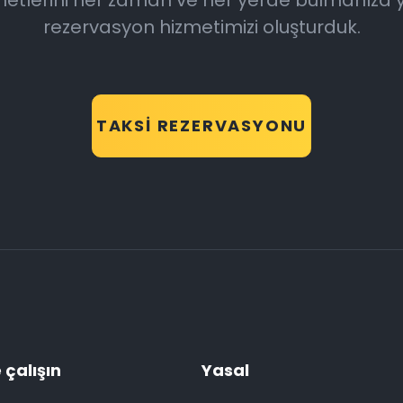
hizmetlerini her zaman ve her yerde bulmanıza 
rezervasyon hizmetimizi oluşturduk.
TAKSI REZERVASYONU
 çalışın
Yasal