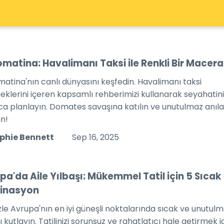
omatina: Havalimanı Taksi ile Renkli Bir Macera
matina'nın canlı dünyasını keşfedin. Havalimanı taksi
eklerini içeren kapsamlı rehberimizi kullanarak seyahatini
ca planlayın. Domates savaşına katılın ve unutulmaz anıla
ın!
phie Bennett
Sep 16, 2025
pa'da Aile Yılbaşı: Mükemmel Tatil için 5 Sıcak
inasyon
zle Avrupa'nın en iyi güneşli noktalarında sıcak ve unutulm
ı kutlayın. Tatilinizi sorunsuz ve rahatlatıcı hale getirmek i