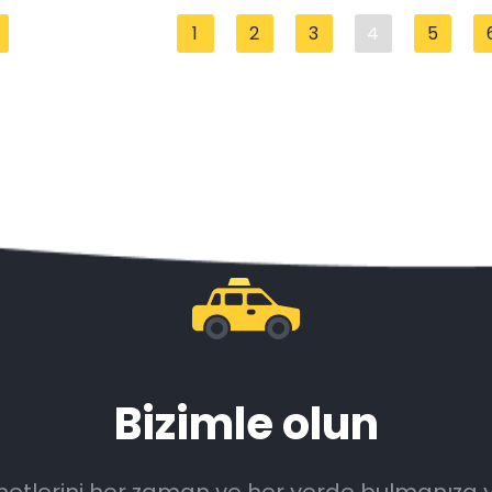
1
2
3
4
5
Bizimle olun