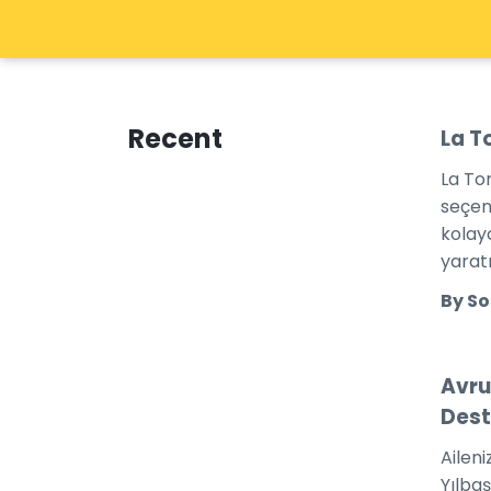
Recent
La T
La To
seçen
kolay
yarat
By So
Avru
Dest
Aileni
Yılbaş