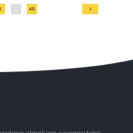
6
...
48