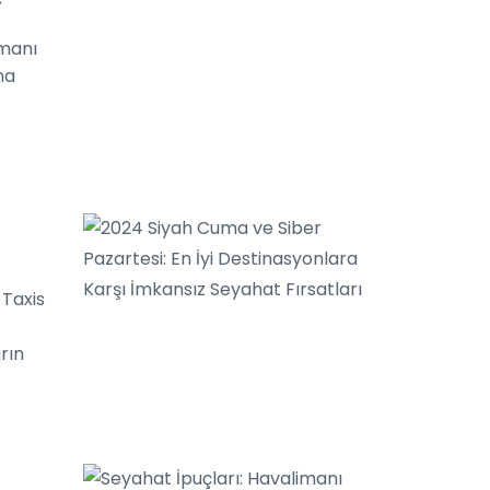
imanı
ma
 Taxis
rın