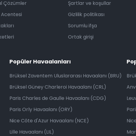
l Çözümler
Şartlar ve koşullar
 Acentesi
Gizlilik politikası
akları
Sorumlu ifşa
ketleri
Ortak girişi
Popüler Havaalanları
Pop
Brüksel Zaventem Uluslararası Havaalanı (BRU)
Brük
Brüksel Güney Charleroi Havaalanı (CRL)
Anv
Paris Charles de Gaulle Havaalanı (CDG)
Leu
Paris Orly Havaalanı (ORY)
Pari
Nice Côte d'Azur Havaalanı (NCE)
Nic
Lille Havaalanı (LIL)
Mar