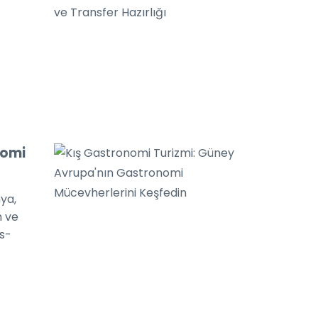
nomi
ya,
n ve
es-