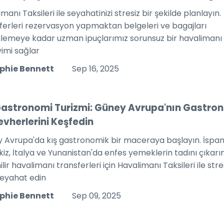
manı Taksileri ile seyahatinizi stresiz bir şekilde planlayın.
ferleri rezervasyon yapmaktan belgeleri ve bagajları
lemeye kadar uzman ipuçlarımız sorunsuz bir havalimanı
imi sağlar
phie Bennett
Sep 16, 2025
Gastronomi Turizmi: Güney Avrupa'nın Gastro
vherlerini Keşfedin
 Avrupa'da kış gastronomik bir maceraya başlayın. İspan
iz, İtalya ve Yunanistan'da enfes yemeklerin tadını çıkarı
lir havalimanı transferleri için Havalimanı Taksileri ile str
seyahat edin
phie Bennett
Sep 09, 2025