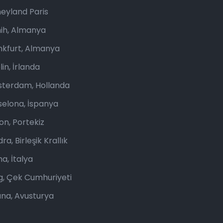
neyland Paris
ih, Almanya
nkfurt, Almanya
in, İrlanda
terdam, Hollanda
selona, İspanya
on, Portekiz
ra, Birleşik Krallık
a, İtalya
g, Çek Cumhuriyeti
ana, Avusturya