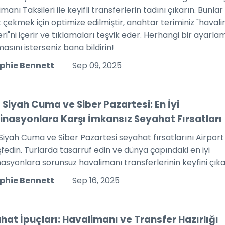
manı Taksileri ile keyifli transferlerin tadını çıkarın. Bunlar
 çekmek için optimize edilmiştir, anahtar teriminiz "haval
eri"ni içerir ve tıklamaları teşvik eder. Herhangi bir ayarla
asını isterseniz bana bildirin!
phie Bennett
Sep 09, 2025
 Siyah Cuma ve Siber Pazartesi: En İyi
inasyonlara Karşı İmkansız Seyahat Fırsatları
Siyah Cuma ve Siber Pazartesi seyahat fırsatlarını Airport
şfedin. Turlarda tasarruf edin ve dünya çapındaki en iyi
nasyonlara sorunsuz havalimanı transferlerinin keyfini çıka
phie Bennett
Sep 16, 2025
hat İpuçları: Havalimanı ve Transfer Hazırlığı