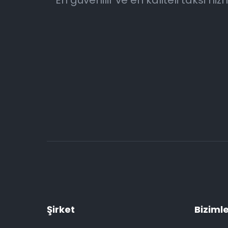
En güvenilir ve en kaliteli taksi 
Şirket
Bizimle