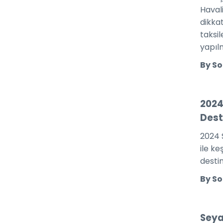
Havali
dikkat
taksil
yapılm
By So
2024
Dest
2024 
ile ke
desti
By So
Seya