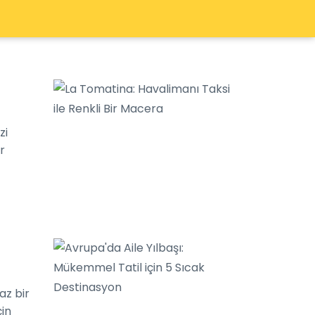
zi
r
az bir
çin