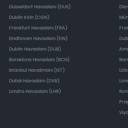
Düsseldorf Havaalanı (DUS)
Dis
Dublin Köln (CGN)
Mün
Frankfurt Havaalanı (FRA)
Fra
Eindhoven Havaalanı (EIN)
Dubl
Dublin Havaalanı (DUB)
Ams
Barselona Havaalanı (BCN)
Bar
İstanbul Havalimanı (IST)
Lizb
Dubai Havaalanı (DXB)
Lond
Londra Havaalanı (LHR)
Rom
Pra
Viy