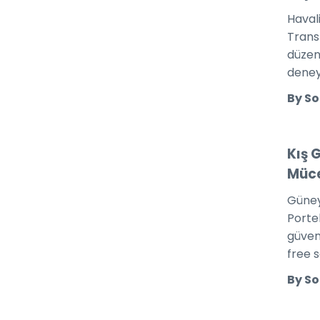
Havali
Trans
düzen
deney
By So
Kış 
Müce
Güney
Portek
güveni
free 
By So