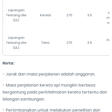
Lapangan
di
Terbang Lille
Kereta
270
3.5
me
(LIL)
sa
Lapangan
Pan
Terbang Lille
Teksi
270
3.5
(LIL)
Nota:
- Jarak dan masa perjalanan adalah anggaran.
- Masa perjalanan kereta api mungkin berbeza
bergantung pada perkhidmatan kereta tertentu dan
bilangan sambungan.
- Pertimbangkan untuk melakukan penelitian dan