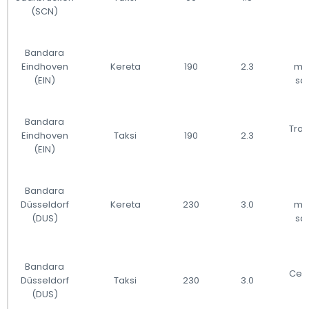
l
(SCN)
Bandara
Eindhoven
Kereta
190
2.3
me
(EIN)
sa
Bandara
Tran
Eindhoven
Taksi
190
2.3
l
(EIN)
Bandara
Düsseldorf
Kereta
230
3.0
me
(DUS)
sa
Bandara
Cepa
Düsseldorf
Taksi
230
3.0
(DUS)