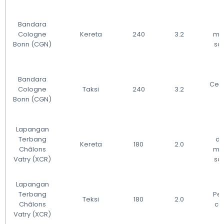
Bandara
Cologne
Kereta
240
3.2
me
Bonn (CGN)
sa
Bandara
Cepa
Cologne
Taksi
240
3.2
Bonn (CGN)
Lapangan
Terbang
di
Kereta
180
2.0
Châlons
me
Vatry (XCR)
sa
Lapangan
Terbang
Pe
Teksi
180
2.0
Châlons
ce
Vatry (XCR)