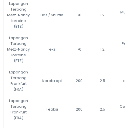
Lapangan
Terbang
Muda
Metz-Nancy
Bas / Shuttle
70
1.2
l
Lorraine
(ETZ)
Lapangan
Terbang
Pe
Metz-Nancy
Teksi
70
1.2
Lorraine
l
(ETZ)
Lapangan
Terbang
Kereta api
200
2.5
di
Frankfurt
(FRA)
Lapangan
Terbang
Cepa
Teaksi
200
2.5
Frankfurt
(FRA)