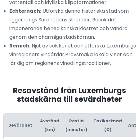
vattenfall och idylliska klippformationer.
Echternach:
Utforska denna historiska stad som
ligger längs Sûreflodens stränder. Besök det
imponerande benediktinska klostret och vandra
genom den charmiga stadskärnan.
Remich:
Njut av solskenet och utforska Luxemburgs
vinregioners vingårdar.Provsmaka lokala viner och
lär dig om regionens vinodlingstraditioner.
Resavstånd från Luxemburgs
stadskärna till sevärdheter
Avstånd
Restid
Taxikostnad
Sevärdhet
Ante
(km)
(minuter)
(€)