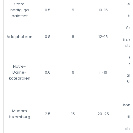
Stora
Cent
hertigliga
0.5
5
10-15
t
palatset
ti
Sce
t
Adolphebron
0.8
8
12-18
frek
sta
Hi
o
Notre-
t
Dame-
0.6
6
11-16
til
katedralen
un
M
kons
Mudam
t
2.5
15
20-25
Luxemburg
til
sta