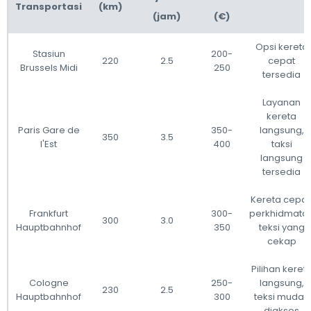
Transportasi
(km)
(jam)
(€)
Opsi kereta
Stasiun
200-
220
2.5
cepat
Brussels Midi
250
tersedia
Layanan
kereta
Paris Gare de
350-
langsung,
350
3.5
l'Est
400
taksi
langsung
tersedia
Kereta cepat
Frankfurt
300-
perkhidmata
300
3.0
Hauptbahnhof
350
teksi yang
cekap
Pilihan keret
Cologne
250-
langsung,
230
2.5
Hauptbahnhof
300
teksi mudah
diakses