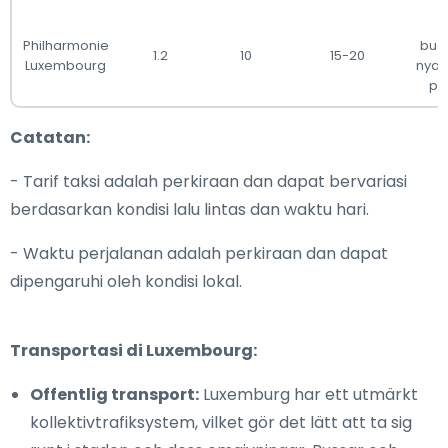
T
Philharmonie
buda
1.2
10
15-20
Luxembourg
nyam
pu
Catatan:
- Tarif taksi adalah perkiraan dan dapat bervariasi
berdasarkan kondisi lalu lintas dan waktu hari.
- Waktu perjalanan adalah perkiraan dan dapat
dipengaruhi oleh kondisi lokal.
Transportasi di Luxembourg:
Offentlig transport:
Luxemburg har ett utmärkt
kollektivtrafiksystem, vilket gör det lätt att ta sig