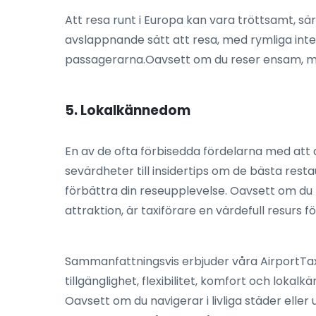
Att resa runt i Europa kan vara tröttsamt, sä
avslappnande sätt att resa, med rymliga inter
passagerarna.Oavsett om du reser ensam, med f
5. Lokalkännedom
En av de ofta förbisedda fördelarna med att
sevärdheter till insidertips om de bästa res
förbättra din reseupplevelse. Oavsett om du le
attraktion, är taxiförare en värdefull resurs 
Sammanfattningsvis erbjuder våra AirportTaxis
tillgänglighet, flexibilitet, komfort och loka
Oavsett om du navigerar i livliga städer elle