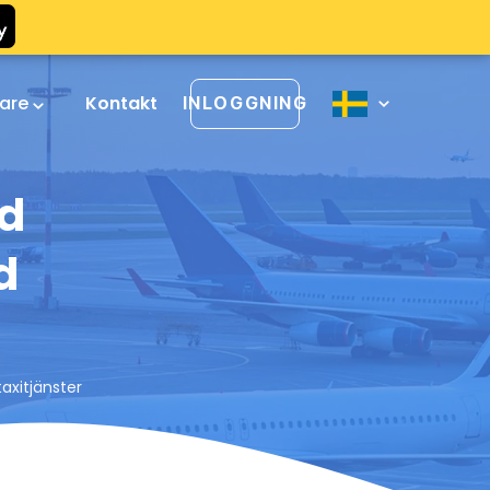
rare
Kontakt
INLOGGNING
ed
d
axitjänster