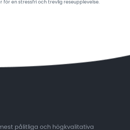
för en stressfri och trevlig reseupplevelse.
 mest pålitliga och högkvalitativa