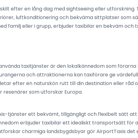
rskilt efter en lång dag med sightseeing eller utforskning
iörer, luftkonditionering och bekväma sittplatser som säk
amilj eller i grupp, erbjuder taxibilar en bekväm och tre
 använda taxitjänster är den lokalkännedom som förarna b
taurangerna och attraktionerna kan taxiförare ge värdefu
tar efter en naturskön rutt till din destination eller råd
för resenärer som utforskar Europa.
-tjänster ett bekvämt, tillgängligt och flexibelt sätt at
lkännedom erbjuder taxibilar ett idealiskt transportsätt för
r utforskar charmiga landsbygdsbyar gör AirportTaxis det