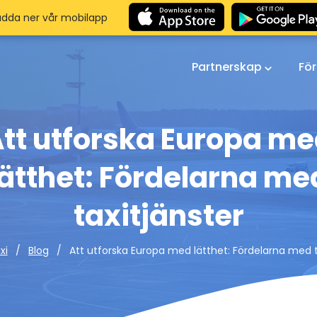
adda ner vår mobilapp
Partnerskap
Fö
tt utforska Europa m
lätthet: Fördelarna me
taxitjänster
Att utforska Europa med lätthet: Fördelarna med t
xi
Blog