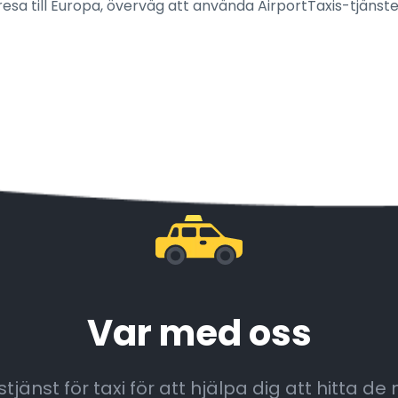
sa till Europa, överväg att använda AirportTaxis-tjänster 
Var med oss
jänst för taxi för att hjälpa dig att hitta de