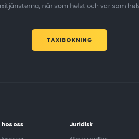
axitjänsterna, när som helst och var som hels
TAXIBOKNING
 hos oss
Juridisk
slösningar
Allmänna villkor