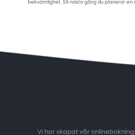
bekvämlighet. Så nästa gång du planerar en re
Vi har skapat vår onlinebokningst