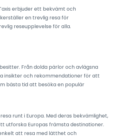
. Taxis erbjuder ett bekvämt och
erställer en trevlig resa för
vlig reseupplevelse för alla.
esitter. Från dolda pärlor och avlägsna
lla insikter och rekommendationer för att
 om bästa tid att besöka en populär
t resa runt i Europa. Med deras bekvämlighet,
 att utforska Europas främsta destinationer.
 enkelt att resa med lätthet och