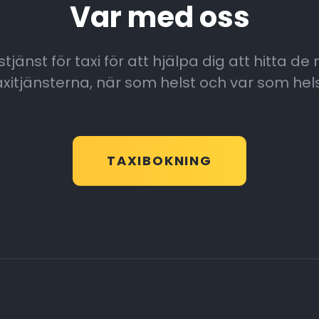
Var med oss
jänst för taxi för att hjälpa dig att hitta de
axitjänsterna, när som helst och var som hels
TAXIBOKNING