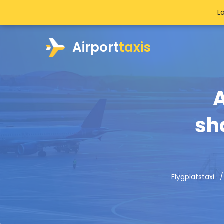
L
Airport
taxis
A
sh
Flygplatstaxi