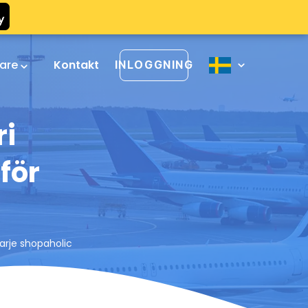
rare
Kontakt
INLOGGNING
ri
för
varje shopaholic