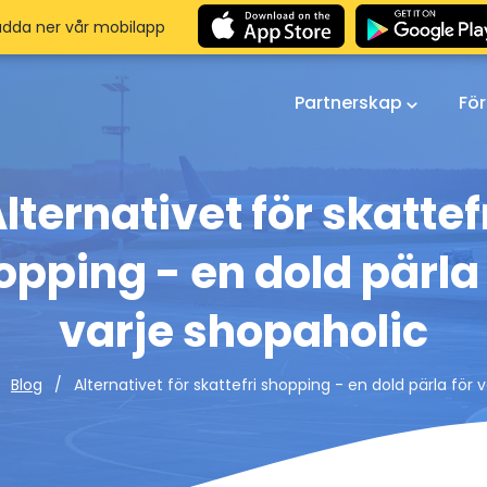
adda ner vår mobilapp
Partnerskap
Fö
lternativet för skattef
opping - en dold pärla 
varje shopaholic
Alternativet för skattefri shopping - en dold pärla för 
Blog