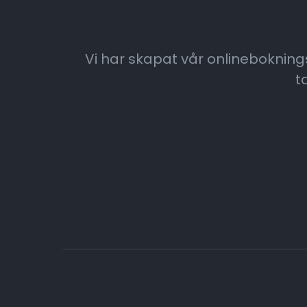
Vi har skapat vår onlinebokningst
t