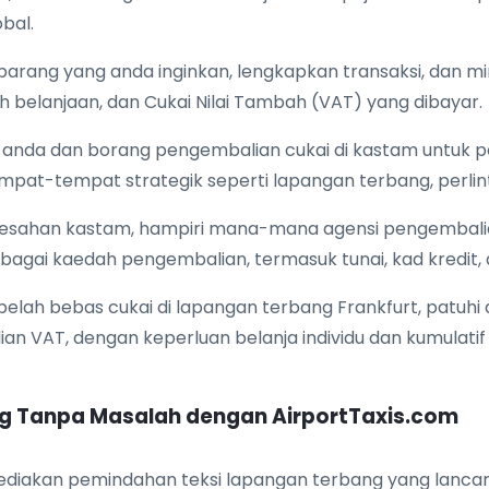
bal.
arang yang anda inginkan, lengkapkan transaksi, dan m
 belanjaan, dan Cukai Nilai Tambah (VAT) yang dibayar.
n anda dan borang pengembalian cukai di kastam untuk 
empat-tempat strategik seperti lapangan terbang, perli
esahan kastam, hampiri mana-mana agensi pengembalia
agai kaedah pengembalian, termasuk tunai, kad kredit,
belah bebas cukai di lapangan terbang Frankfurt, pat
an VAT, dengan keperluan belanja individu dan kumulati
g Tanpa Masalah dengan AirportTaxis.com
yediakan pemindahan teksi lapangan terbang yang lanca