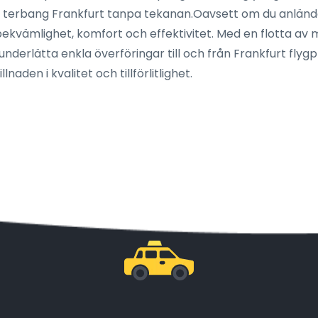
erbang Frankfurt tanpa tekanan.Oavsett om du anländer i 
bekvämlighet, komfort och effektivitet. Med en flotta av 
derlätta enkla överföringar till och från Frankfurt flygpl
lnaden i kvalitet och tillförlitlighet.