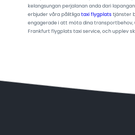
kelangsungan perjalanan anda dari lapangan t
erbjuder våra pålitliga
taxi flygplats
tjänster 
engagerade i att möta dina transportbehov, un
Frankfurt flygplats taxi service, och upplev skil