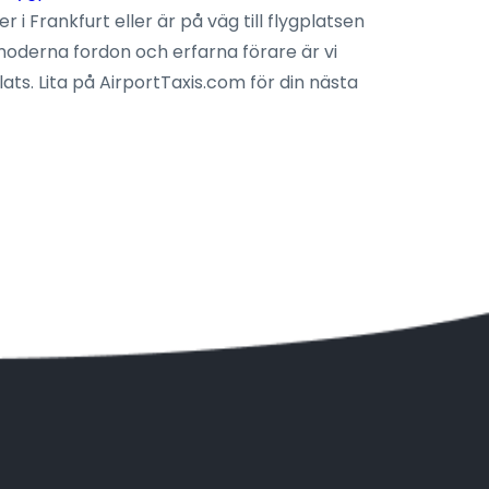
Frankfurt eller är på väg till flygplatsen
moderna fordon och erfarna förare är vi
ats. Lita på AirportTaxis.com för din nästa