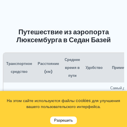
Путешествие из аэропорта
Люксембурга в Седан Базей
Среднее
Транспортное
Расстояние
время в
Удобство
Примеч
средство
(км)
пути
Самый до
вариан
Требуе
На этом сайте используются файлы cookies для улучшения
предварит
вашего пользовательского интерфейса.
Наименее
брониро
Такси
50
1 час
удобный
или вызо
Разрешить
прибытии